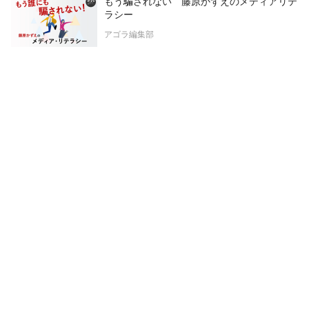
もう騙されない 藤原かずえのメディアリテ
ラシー
アゴラ編集部