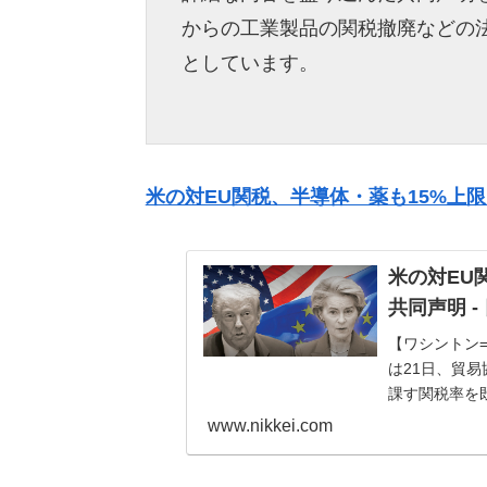
からの工業製品の関税撤廃などの
としています。
米の対EU関税、半導体・薬も15%上限
米の対EU
共同声明 -
【ワシントン
は21日、貿
課す関税率を
検討する半導体
www.nikkei.com