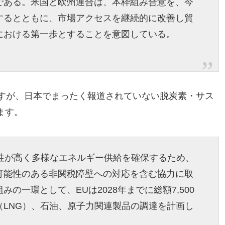
である。米国と欧州連合は、本枠組み合意を、今
するとともに、市場アクセスを継続的に改善し貿
における第一歩とすることを意図している。
ますが、日本でまったく報道されていない脱炭素・サス
ます。
頼性が高く多様なエネルギー供給を確保するため、
可能性のある非関税障壁への対応を含む協力に取
の一環として、EUは2028年までに総額7,500
LNG）、石油、原子力関連製品の調達を計画し