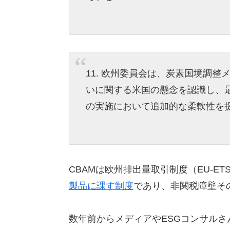
11. 欧州委員会は、炭素国境調整
いに関する米国の懸念を認識し、最
の実施において追加的な柔軟性を
CBAMは欧州排出量取引制度（EU-ET
製品に課す制度
であり、非関税障壁そ
数年前からメディアやESGコンサルさ