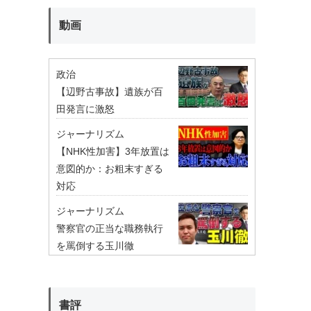
動画
政治
【辺野古事故】遺族が百
田発言に激怒
ジャーナリズム
【NHK性加害】3年放置は
意図的か：お粗末すぎる
対応
ジャーナリズム
警察官の正当な職務執行
を罵倒する玉川徹
書評