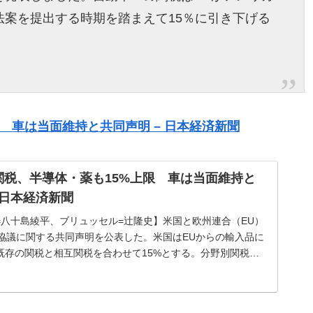
法案を提出する時期を踏まえて15％に引き下げる
 車は当面維持と共同声明 – 日本経済新聞
関税、半導体・薬も15%上限 車は当面維持と
 日本経済新聞
=八十島綾平、ブリュッセル=辻隆史】米国と欧州連合（EU）
易協議に関する共同声明を公表した。米国はEUからの輸入品に
既存の関税と相互関税を合わせて15%とする。分野別関税を
や医薬品、木材も1...