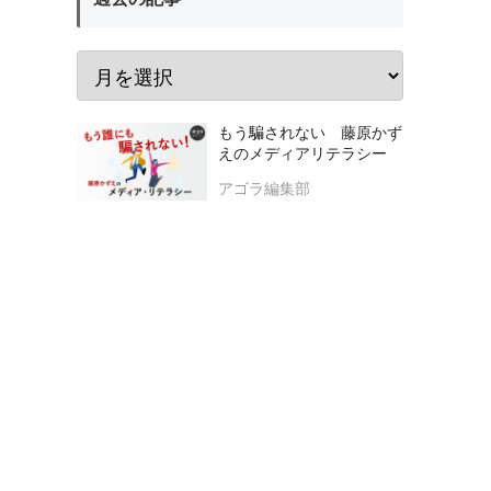
もう騙されない 藤原かず
えのメディアリテラシー
アゴラ編集部