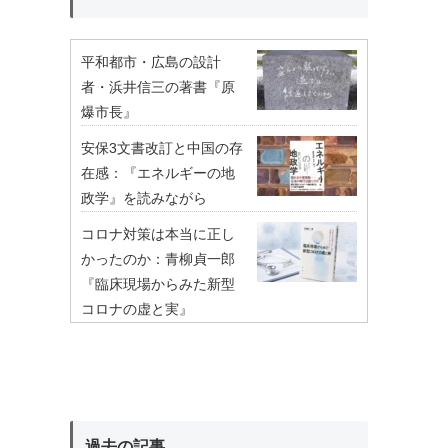
平和都市・広島の設計
者・浜井信三の著書『原
爆市長』
安保3文書改訂と中国の存
在感：『エネルギーの地
政学』を読みながら
コロナ対策は本当に正し
かったのか：青柳貞一郎
『臨床現場からみた新型
コロナの虚と実』
過去の記事