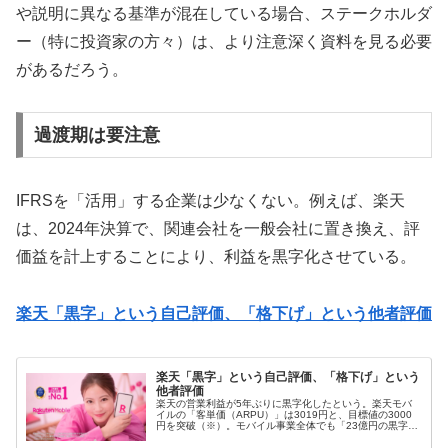
や説明に異なる基準が混在している場合、ステークホルダ
ー（特に投資家の方々）は、より注意深く資料を見る必要
があるだろう。
過渡期は要注意
IFRSを「活用」する企業は少なくない。例えば、楽天
は、2024年決算で、関連会社を一般会社に置き換え、評
価益を計上することにより、利益を黒字化させている。
楽天「黒字」という自己評価、「格下げ」という他者評価
楽天「黒字」という自己評価、「格下げ」という
他者評価
楽天の営業利益が5年ぶりに黒字化したという。楽天モバ
イルの「客単価（ARPU）」は3019円と、目標値の3000
円を突破（※）。モバイル事業全体でも「23億円の黒字化
（EBITDA）」を達成（※）。そして、グループ全体の
「営業利益」が530...