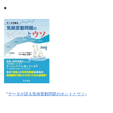
■
『
データが語る気候変動問題のホントとウソ
』