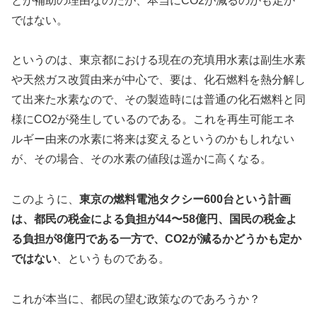
とが補助の理由なのだが、本当にCO2が減るのかも定か
ではない。
というのは、東京都における現在の充填用水素は副生水素
や天然ガス改質由来が中心で、要は、化石燃料を熱分解し
て出来た水素なので、その製造時には普通の化石燃料と同
様にCO2が発生しているのである。これを再生可能エネ
ルギー由来の水素に将来は変えるというのかもしれない
が、その場合、その水素の値段は遥かに高くなる。
このように、
東京の燃料電池タクシー600台という計画
は、都民の税金による負担が44〜58億円、国民の税金よ
る負担が8億円である一方で、CO2が減るかどうかも定か
ではない
、というものである。
これが本当に、都民の望む政策なのであろうか？