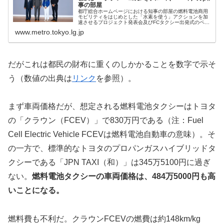
事の部屋
都庁総合ホームページにおける知事の部屋の燃料電池商用
モビリティをはじめとした「水素を使う」アクションを加
速させるプロジェクト発表会及びFCタクシー出発式のペー
ジです。
www.metro.tokyo.lg.jp
だがこれは都民の財布に重くのしかかることを数字で示そ
う（数値の出典は
リンク
を参照）。
まず車両価格だが、想定される燃料電池タクシーはトヨタ
の「クラウン（FCEV）」で830万円である（注：Fuel
Cell Electric Vehicle FCEVは燃料電池自動車の意味）。そ
の一方で、標準的なトヨタのプロパンガスハイブリッドタ
クシーである「JPN TAXI（和）」は345万5100円に過ぎ
ない。
燃料電池タクシーの車両価格は、484万5000円も高
いことになる。
燃料費も不利だ。クラウンFCEVの燃費は約148km/kg