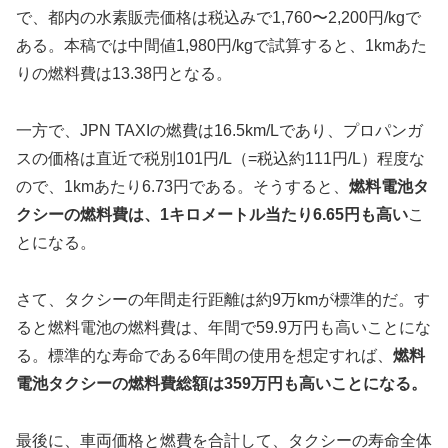
で、都内の水素販売価格は税込みで1,760〜2,200円/kgで
ある。本稿では中間値1,980円/kgで試算すると、1kmあた
りの燃料費は13.38円となる。
一方で、JPN TAXIの燃費は16.5km/Lであり、プロパンガ
スの価格は直近で税別101円/L（=税込約111円/L）程度な
ので、1kmあたり6.73円である。そうすると、
燃料電池タ
クシーの燃料費は、1キロメートル当たり6.65円も高い
こ
とになる。
さて、タクシーの年間走行距離は約9万kmが標準的だ。す
ると燃料電池の燃料費は、年間で59.9万円も高いことにな
る。標準的な寿命である6年間の使用を想定すれば、
燃料
電池タクシーの燃料費総額は359万円も高いことになる。
最後に、車両価格と燃費を合計して、タクシーの寿命全体