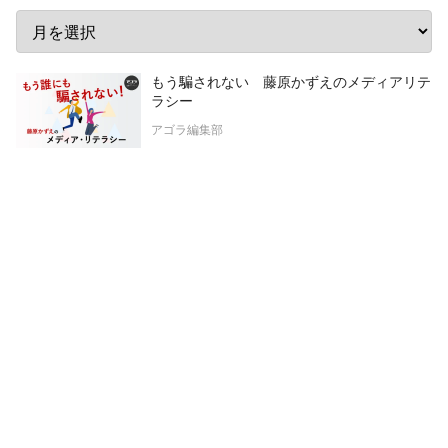
もう騙されない 藤原かずえのメディアリテ
ラシー
アゴラ編集部