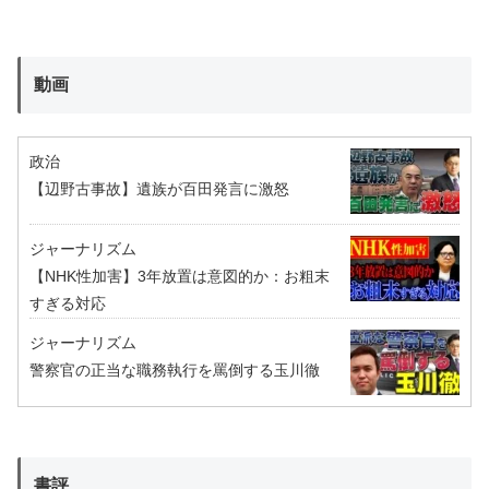
動画
政治
【辺野古事故】遺族が百田発言に激怒
ジャーナリズム
【NHK性加害】3年放置は意図的か：お粗末
すぎる対応
ジャーナリズム
警察官の正当な職務執行を罵倒する玉川徹
書評