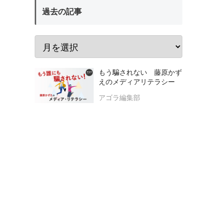
過去の記事
もう騙されない 藤原かず
えのメディアリテラシー
アゴラ編集部