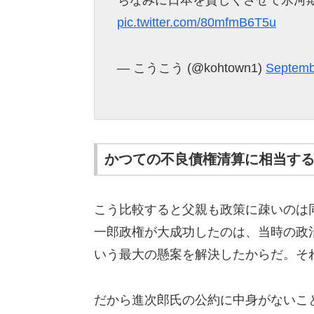
ちなみに日本を貧しくさせて氷河
pic.twitter.com/80mfmB6T5u
— こうこう (@kohtown1)
Septemb
かつての不良債権清算に相当す
こう比較すると父親も政策に疎いのは
一郎政権が大成功したのは、当時の政
いう最大の懸案を解決したからだ。そ
だから進次郎氏の公約に中身がないこ