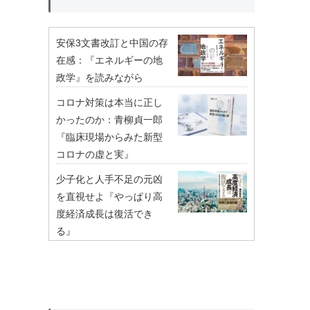
安保3文書改訂と中国の存
在感：『エネルギーの地
政学』を読みながら
コロナ対策は本当に正し
かったのか：青柳貞一郎
『臨床現場からみた新型
コロナの虚と実』
少子化と人手不足の元凶
を直視せよ『やっぱり高
度経済成長は復活でき
る』