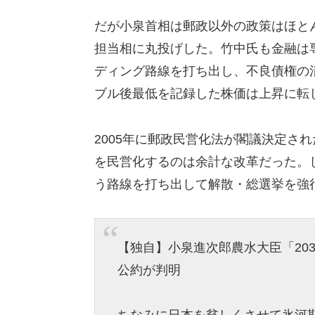
だが小泉首相は郵政以外の政策はほと
担当相に丸投げした。竹中氏も金融は
ディング路線を打ち出し、不良債権の清
ブル後最低を記録した株価は上昇に転
2005年に郵政民営化法が閣議決定さ
を民営化するのは余計な改革だった。
う路線を打ち出して解散・総選挙を強
【独自】小泉進次郎農水大臣「203
公約が判明