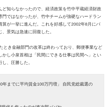
んど知らなかったので、経済政策を竹中平蔵経済財政
専門ではなかったが、竹中チームが強硬なハードラン
算が一挙に進んだ。これを好感して2002年8月にバ
じ、景気は急速に回復した。
れたとき金融部門の改革は終わっており、郵便事業など
しかし小泉首相は「民間にできる仕事は民間へ」とい
行し、圧勝した。
0年までに平均賃金100万円増」 自民党総裁選の