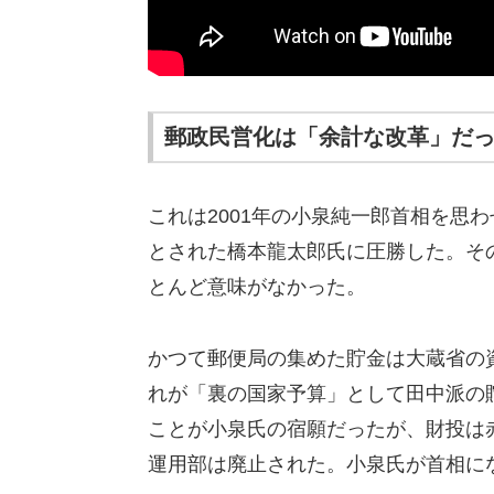
郵政民営化は「余計な改革」だ
これは2001年の小泉純一郎首相を思
とされた橋本龍太郎氏に圧勝した。そ
とんど意味がなかった。
かつて郵便局の集めた貯金は大蔵省の
れが「裏の国家予算」として田中派の
ことが小泉氏の宿願だったが、財投は赤
運用部は廃止された。小泉氏が首相に