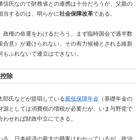
勝信氏なので財務省との連携は十分だろうが、父親の
相当するのは、明らかに
社会保障改革
である。
、政権の命運をわけるだろう。まず臨時国会で過半数
策合意）が避けられない。その有力候補とされる維新
何もふれないで連立はできない。
額控除
太郎氏などが提唱している
最低保障年金
（基礎年金の
財源としては消費税の増税が必要だが、いま与野党で
合わせれば財政中立にできる。
いる。日本経済の最大の懸案はわかっているが、政治