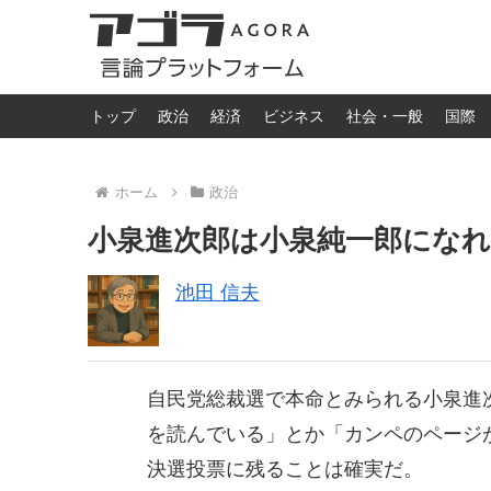
トップ
政治
経済
ビジネス
社会・一般
国際
ホーム
政治
小泉進次郎は小泉純一郎にな
池田 信夫
自民党総裁選で本命とみられる小泉進
を読んでいる」とか「カンペのページ
決選投票に残ることは確実だ。