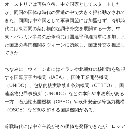
オーストリアは再独立後、中立国家としてスタートした
が、同国の国体は時代の変遷の中で大きく揺れ動かされて
きた。同国は中立国として軍事同盟には加盟せず、冷戦時
代には東西間の架け橋的な調停外交を展開する一方、中
東・バルカン半島の紛争時には国連平和維持軍に参加、ま
た国連の専門機関をウィーンに誘致し、国連外交を推進し
てきた。
ちなみに、ウィーン市にはイランや北朝鮮の核問題を監視
する国際原子力機関（IAEA）、国連工業開発機関
（UNIDO）、包括的核実験禁止条約機関（CTBTO）、国
連薬物犯罪事務所（UNODC）などの本部や事務所がある
一方、石油輸出国機構（OPEC）や欧州安全保障協力機構
（OSCE）など30を超える国際機関がある。
冷戦時代には中立主義がその価値を発揮できたが、ロシア