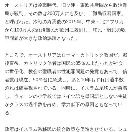
オーストリアは冷戦時代、旧ソ連・東欧共産圏から政治難
民が殺到、その数は200万人にも及び、「難民収容国家」
と呼ばれた。冷戦の終焉後の2015年、中東・北アフリカ
から100万人の経済難民が欧州に殺到し、移民・難民の収
容問題が大きな政治課題となった。
ところで、オーストリアはローマ・カトリック教国だ。戦
後直後、カトリック信者は国民の85％以上だったが社会
の世俗化、教会の聖職者の性犯罪問題の発覚もあって、信
者数は現在、50％台に急減し、あと10年もすれば過半数
割れは確実視されている。同時に、イスラム系移民が急増
し、ウィーンの小学校ではドイツ語を母国語としない生徒
がクラスの過半数を占め、学力低下の原因ともなってい
る。
政府はイスラム系移民の統合政策を促進させている。シュ