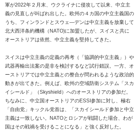
軍が2022年２月末、ウクライナに侵攻して以来、中立主
義の見直しが叫ばれ出した。欧州の４カ国の中立主義国の
うち、フィンランドとスウェ―デンは中立主義を放棄して
北大西洋条約機構（NATO)に加盟したが、スイスと共に
オーストリアは依然、中立主義を堅持してきた。
スイスは中立主義の定義の再考（「協調的中立主義」）や
武器再輸出法案の是非を検討するなど試行錯誤。一方、オ
ーストリアでは中立主義との整合が問われるような政治的
動きが出てきた。例えば、欧州の空域防衛システム「スカ
イシールド」（Skyshield）へのオーストリアの参加だ。
ちなみに、中立国オーストリアのESSI参加に対し、極右
「自由党」キックル党首は、「スカイシールド参加と中立
主義は一致しない。NATOとロシアが戦闘した場合、わが
国はその戦禍を受けることになる」と強く反対した。