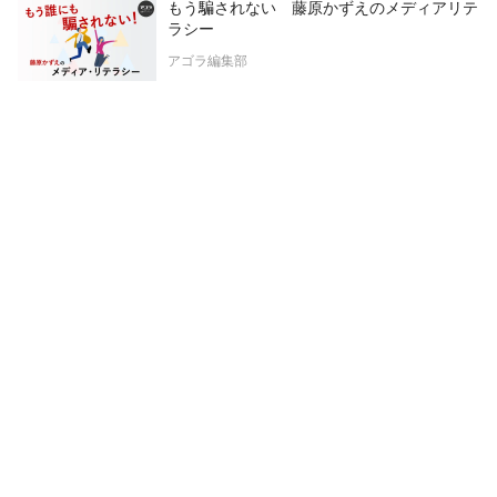
もう騙されない 藤原かずえのメディアリテ
ラシー
アゴラ編集部