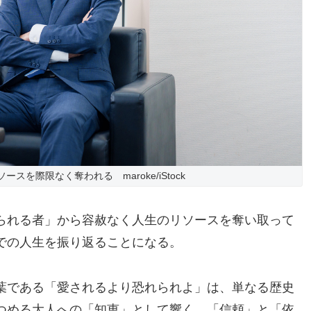
スを際限なく奪われる maroke/iStock
られる者」から容赦なく人生のリソースを奪い取って
での人生を振り返ることになる。
葉である「愛されるより恐れられよ」は、単なる歴史
つめる大人への「知恵」として響く。「信頼」と「依