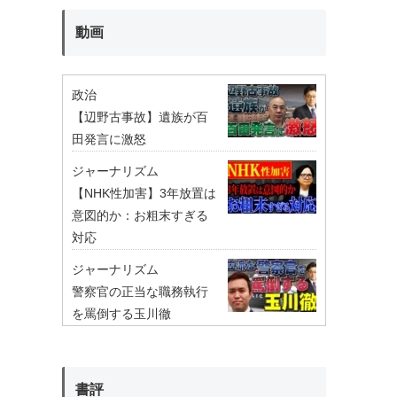
動画
政治
【辺野古事故】遺族が百
田発言に激怒
ジャーナリズム
【NHK性加害】3年放置は
意図的か：お粗末すぎる
対応
ジャーナリズム
警察官の正当な職務執行
を罵倒する玉川徹
書評