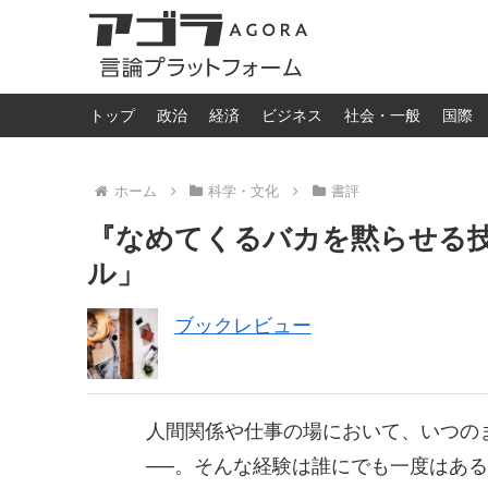
トップ
政治
経済
ビジネス
社会・一般
国際
ホーム
科学・文化
書評
『なめてくるバカを黙らせる
ル」
ブックレビュー
人間関係や仕事の場において、いつの
──。そんな経験は誰にでも一度はあ