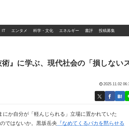
IT
エンタメ
科学・文化
エネルギー
書評
投稿募集
技術』に学ぶ、現代社会の「損しない
2025.11.02 06:
まにか自分が「軽んじられる」立場に置かれていた
るのではないか。黒坂岳央
『なめてくるバカを黙らせる