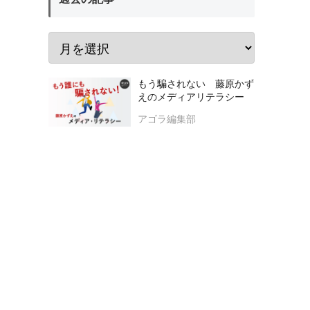
もう騙されない 藤原かず
えのメディアリテラシー
アゴラ編集部