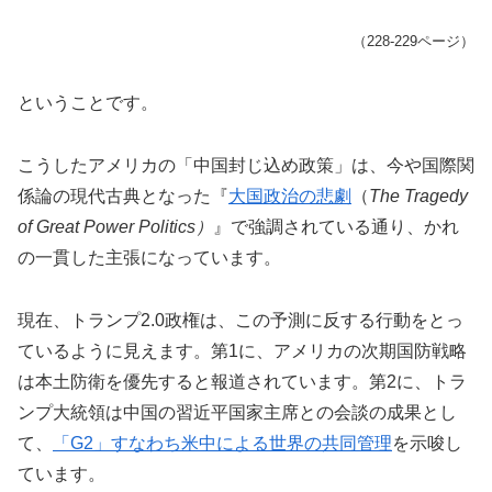
（228-229ページ）
ということです。
こうしたアメリカの「中国封じ込め政策」は、今や国際関
係論の現代古典となった『
大国政治の悲劇
（
The Tragedy
of Great Power Politics）
』で強調されている通り、かれ
の一貫した主張になっています。
現在、トランプ2.0政権は、この予測に反する行動をとっ
ているように見えます。第1に、アメリカの次期国防戦略
は本土防衛を優先すると報道されています。第2に、トラ
ンプ大統領は中国の習近平国家主席との会談の成果とし
て、
「G2」すなわち米中による世界の共同管理
を示唆し
ています。