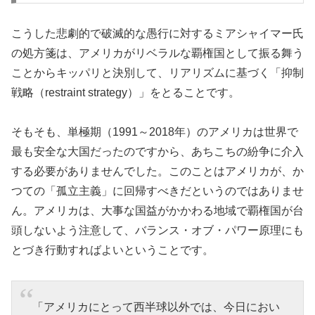
こうした悲劇的で破滅的な愚行に対するミアシャイマー氏
の処方箋は、アメリカがリベラルな覇権国として振る舞う
ことからキッパリと決別して、リアリズムに基づく「抑制
戦略（restraint strategy）」をとることです。
そもそも、単極期（1991～2018年）のアメリカは世界で
最も安全な大国だったのですから、あちこちの紛争に介入
する必要がありませんでした。このことはアメリカが、か
つての「孤立主義」に回帰すべきだというのではありませ
ん。アメリカは、大事な国益がかかわる地域で覇権国が台
頭しないよう注意して、バランス・オブ・パワー原理にも
とづき行動すればよいということです。
「アメリカにとって西半球以外では、今日におい