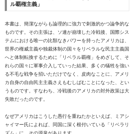
ル覇権主義」
本書は、簡潔ながらも論理的に強力で刺激的かつ論争的な
ものです。その主張は、ソ連が崩壊した冷戦後、国際シス
テムにおける唯一の比類なきパワーを持ったアメリカは、
世界の権威主義や独裁体制の国々をリベラルな民主主義国
へと体制転換するために「リベラル覇権」をめざして、そ
れらの国々に軍事介入していった結果、多くの犠牲を強い
る不毛な戦争を招いただけでなく、皮肉なことに、アメリ
カ自身の自由民主主義さえもむしばむことになった、とい
うものです。すなわち、冷戦後のアメリカの対外政策は大
失敗だったのです。
なぜアメリカはこうした愚行を重ねたかといえば、ミアシ
ャイマー氏によれば、同国に深く根付いている「リベラリ
ズム」に、その源泉があります。