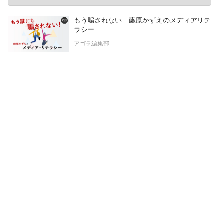
もう騙されない 藤原かずえのメディアリテ
ラシー
アゴラ編集部