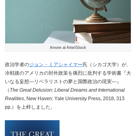
Amore al Arte/iStock
政治学者の
ジョン・ミアシャイマー
氏（シカゴ大学）が、
冷戦後のアメリカの対外政策を痛烈に批判する学術書『大
いなる妄想―リベラリストの夢と国際政治の現実—』
（
The Great Delusion: Liberal Dreams and International
Realities
, New Haven: Yale University Press, 2018, 313
pp.）を上梓しました。