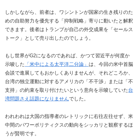
しかしながら、前者は、ワシントンが国家の生き残りのた
めの自助努力を優先する「抑制戦略」寄りに動いたと解釈
できます。後者はトランプが自己の外交成果を「セールス
トーク」として売り出したのでしょう。
もし世界がG2になるのであれば、かつて習近平が何度か
示唆した
「米中による太平洋二分論」
は、今回の米中首脳
会談で進展してもおかしくありませんが、それどころか、
台湾の独立運動に対するアメリカの「不干渉」または「不
支持」の約束を取り付けたいという意向を示唆していた
台
湾問題さえ話題になりません
でした。
われわれは大国の指導者のレトリックに右往左往せず、米
中間のパワーポリティクスの動向をシッカリと観察するほ
うが賢明です。