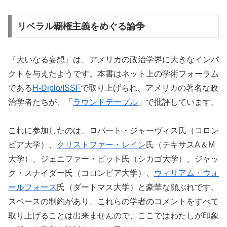
リベラル覇権主義をめぐる論争
『大いなる妄想』は、アメリカの政治学界に大きなインパ
クトを与えたようです。本書はネット上の学術フォーラム
である
H-Diplo/ISSF
で取り上げられ、アメリカの著名な政
治学者たちが、「
ラウンドテーブル
」で批評しています。
これに参加したのは、ロバート・ジャーヴィス氏（コロン
ビア大学）、
クリストファー・レイン
氏（テキサスA＆M
大学）、ジェニファー・ピット氏（シカゴ大学）、ジャッ
ク・スナイダー氏（コロンビア大学）、
ウィリアム・ウォ
ールフォース
氏（ダートマス大学）と豪華な顔ぶれです。
スペースの制約があり、これらの学者のコメントをすべて
取り上げることは出来ませんので、ここではわたしが印象