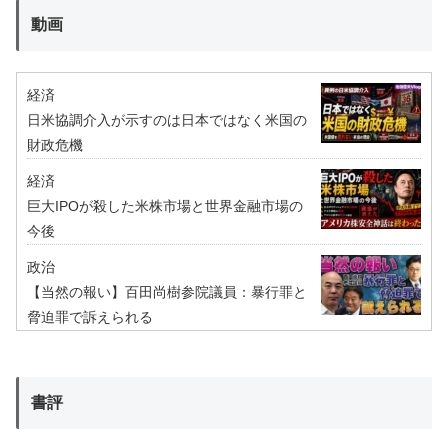
動画
経済
日米協調介入が示すのは日本ではなく米国の
財政危機
経済
巨大IPOが殺した米株市場と世界金融市場の
今後
政治
【当然の報い】百田尚樹参院議員：暴行罪と
脅迫罪で訴えられる
書評