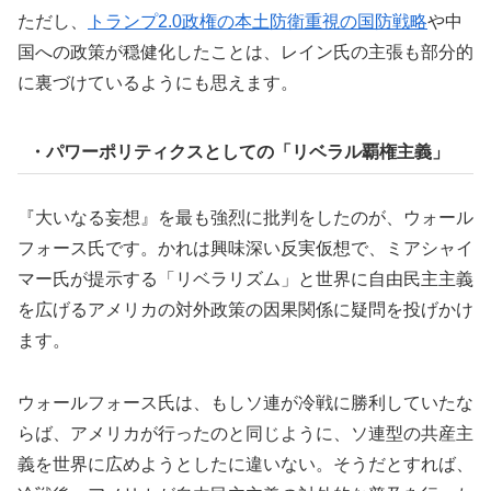
ただし、
トランプ2.0政権の本土防衛重視の国防戦略
や中
国への政策が穏健化したことは、レイン氏の主張も部分的
に裏づけているようにも思えます。
・パワーポリティクスとしての「リベラル覇権主義」
『大いなる妄想』を最も強烈に批判をしたのが、ウォール
フォース氏です。かれは興味深い反実仮想で、ミアシャイ
マー氏が提示する「リベラリズム」と世界に自由民主主義
を広げるアメリカの対外政策の因果関係に疑問を投げかけ
ます。
ウォールフォース氏は、もしソ連が冷戦に勝利していたな
らば、アメリカが行ったのと同じように、ソ連型の共産主
義を世界に広めようとしたに違いない。そうだとすれば、