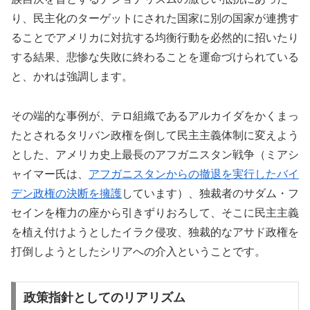
り、民主化のターゲットにされた国家に別の国家が連携す
ることでアメリカに対抗する均衡行動を必然的に招いたり
する結果、悲惨な失敗に終わることを運命づけられている
と、かれは強調します。
その端的な事例が、テロ組織であるアルカイダをかくまっ
たとされるタリバン政権を倒して民主主義体制に変えよう
とした、アメリカ史上最長のアフガニスタン戦争（ミアシ
ャイマー氏は、
アフガニスタンからの撤退を実行したバイ
デン政権の決断を擁護
しています）、独裁者のサダム・フ
セインを権力の座から引きずりおろして、そこに民主主義
を植え付けようとしたイラク侵攻、独裁的なアサド政権を
打倒しようとしたシリアへの介入ということです。
政策指針としてのリアリズム