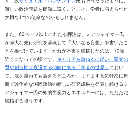
す。故
サミュエル・ハンチントン
氏もそうだったように、
難しい政治問題を簡潔に説くことこそ、学者に与えられた
大切な1つの使命なのかもしれません。
また、60ページ以上にわたる脚注は、ミアシャイマー氏
が膨大な先行研究を渉猟して『大いなる妄想』を書いたこ
とを裏づけています。かれが本書を脱稿したのは、70歳
近くになっての頃です。
キャリアを重ねるに従い、研究の
質や創造性は衰退する傾向にある「学者の世界」
におい
て、歳を重ねても衰えるどころか、ますます意気軒昂に斬
新で論争的な国際政治の新しい研究成果を発表し続けるミ
アシャイマー氏の知的生産力とエネルギーには、ただただ
脱帽する限りです。