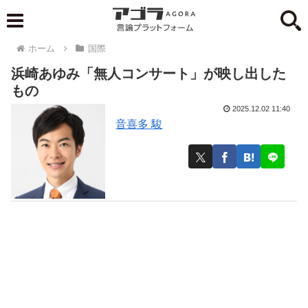
ホーム
国際
浜崎あゆみ「無人コンサート」が映し出した
もの
2025.12.02 11:40
音喜多 駿