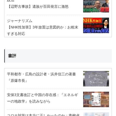
政治
【辺野古事故】遺族が百田発言に激怒
ジャーナリズム
【NHK性加害】3年放置は意図的か：お粗末
すぎる対応
書評
平和都市・広島の設計者・浜井信三の著書
『原爆市長』
安保3文書改訂と中国の存在感：『エネルギ
ーの地政学』を読みながら
コロナ対策は本当に正しかったのか：青柳貞