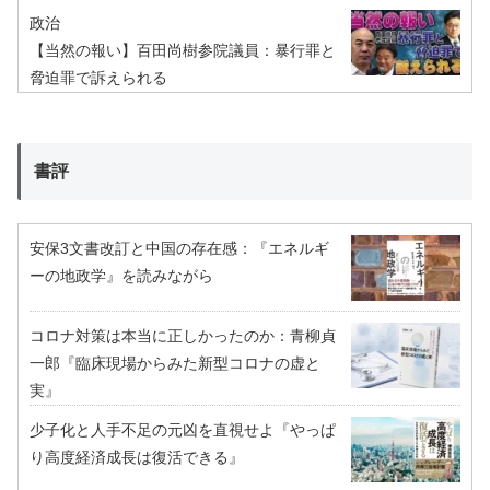
政治
【当然の報い】百田尚樹参院議員：暴行罪と
脅迫罪で訴えられる
書評
安保3文書改訂と中国の存在感：『エネルギ
ーの地政学』を読みながら
コロナ対策は本当に正しかったのか：青柳貞
一郎『臨床現場からみた新型コロナの虚と
実』
少子化と人手不足の元凶を直視せよ『やっぱ
り高度経済成長は復活できる』