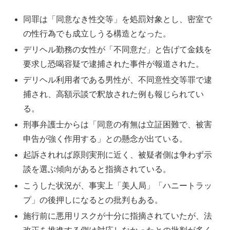
同罪は「同意なき性交等」を処罰対象とし、密室で
の性行為でも成立しうる構造となった。
デリヘル勤務の女性が「不同意だ」と告げて金銭を
要求し恐喝容疑で逮捕された事件が報道された。
デリヘル利用者である男性が、不同意性交等罪で逮
捕され、高額示談で釈放された例も報じられてい
る。
刑事弁護士からは「同意の有無は立証困難で、被害
申告が強く作用する」との懸念が出ている。
起訴されれば原則実刑に近く、被疑者側は争わず示
談を選ぶ傾向があると指摘されている。
こうした状況が、事実上「美人局」「ハニートラッ
プ」の後押しになるとの批判もある。
施行前に悪用リスクが十分に指摘されていたが、法