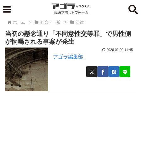
ホーム
社会・一般
法律
当初の懸念通り「不同意性交等罪」で男性側
が恫喝される事案が発生
2026.01.09 11:45
アゴラ編集部