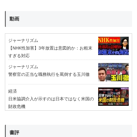
動画
ジャーナリズム
【NHK性加害】3年放置は意図的か：お粗末
すぎる対応
ジャーナリズム
警察官の正当な職務執行を罵倒する玉川徹
経済
日米協調介入が示すのは日本ではなく米国の
財政危機
書評