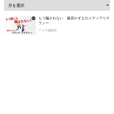
もう騙されない 藤原かずえのメディアリテ
ラシー
アゴラ編集部