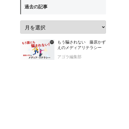
過去の記事
もう騙されない 藤原かず
えのメディアリテラシー
アゴラ編集部