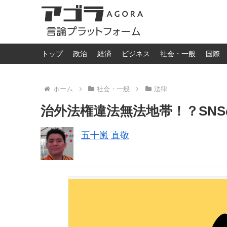
トップ
政治
経済
ビジネス
社会・一般
国際
ホーム
社会・一般
法律
治外法権違法無法地帯！？SN
五十嵐 直敬