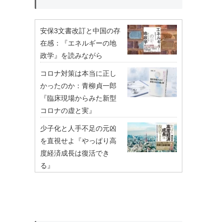
安保3文書改訂と中国の存
在感：『エネルギーの地
政学』を読みながら
コロナ対策は本当に正し
かったのか：青柳貞一郎
『臨床現場からみた新型
コロナの虚と実』
少子化と人手不足の元凶
を直視せよ『やっぱり高
度経済成長は復活でき
る』