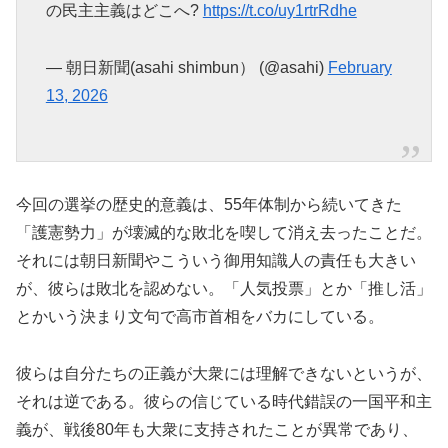
の民主主義はどこへ?
https://t.co/uy1rtrRdhe
— 朝日新聞(asahi shimbun） (@asahi)
February
13, 2026
今回の選挙の歴史的意義は、55年体制から続いてきた
「護憲勢力」が壊滅的な敗北を喫して消え去ったことだ。
それには朝日新聞やこういう御用知識人の責任も大きい
が、彼らは敗北を認めない。「人気投票」とか「推し活」
とかいう決まり文句で高市首相をバカにしている。
彼らは自分たちの正義が大衆には理解できないというが、
それは逆である。彼らの信じている時代錯誤の一国平和主
義が、戦後80年も大衆に支持されたことが異常であり、