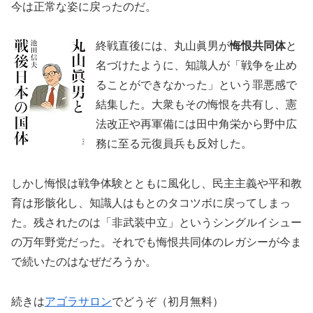
今は正常な姿に戻ったのだ。
終戦直後には、丸山眞男が
悔恨共同体
と
名づけたように、知識人が「戦争を止め
ることができなかった」という罪悪感で
結集した。大衆もその悔恨を共有し、憲
法改正や再軍備には田中角栄から野中広
務に至る元復員兵も反対した。
しかし悔恨は戦争体験とともに風化し、民主主義や平和教
育は形骸化し、知識人はもとのタコツボに戻ってしまっ
た。残されたのは「非武装中立」というシングルイシュー
の万年野党だった。それでも悔恨共同体のレガシーが今ま
で続いたのはなぜだろうか。
続きは
アゴラサロン
でどうぞ（初月無料）