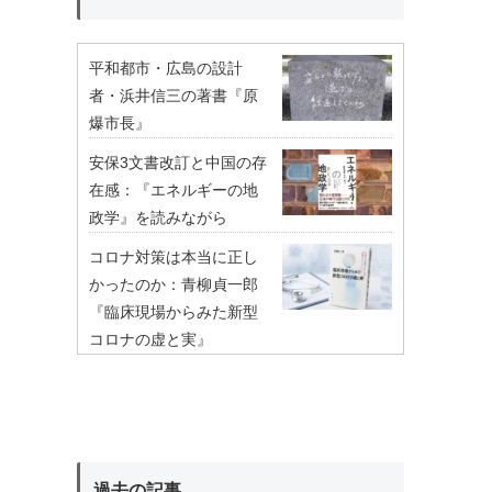
平和都市・広島の設計
者・浜井信三の著書『原
爆市長』
安保3文書改訂と中国の存
在感：『エネルギーの地
政学』を読みながら
コロナ対策は本当に正し
かったのか：青柳貞一郎
『臨床現場からみた新型
コロナの虚と実』
過去の記事