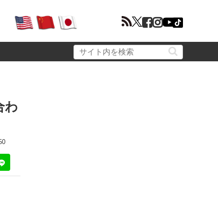
合わ
50