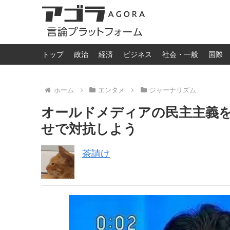
トップ
政治
経済
ビジネス
社会・一般
国際
ホーム
エンタメ
ジャーナリズム
オールドメディアの民主主義
せで対抗しよう
茶請け