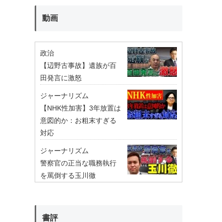
動画
政治
【辺野古事故】遺族が百
田発言に激怒
ジャーナリズム
【NHK性加害】3年放置は
意図的か：お粗末すぎる
対応
ジャーナリズム
警察官の正当な職務執行
を罵倒する玉川徹
書評