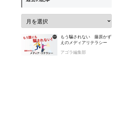
もう騙されない 藤原かず
えのメディアリテラシー
アゴラ編集部