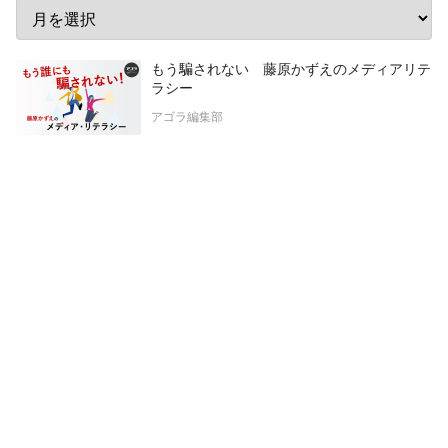
もう騙されない 藤原かずえのメディアリテ
ラシー
アゴラ編集部