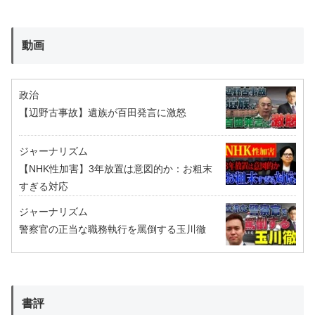
動画
政治
【辺野古事故】遺族が百田発言に激怒
ジャーナリズム
【NHK性加害】3年放置は意図的か：お粗末
すぎる対応
ジャーナリズム
警察官の正当な職務執行を罵倒する玉川徹
書評