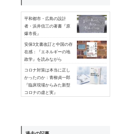
平和都市・広島の設計
者・浜井信三の著書『原
爆市長』
安保3文書改訂と中国の存
在感：『エネルギーの地
政学』を読みながら
コロナ対策は本当に正し
かったのか：青柳貞一郎
『臨床現場からみた新型
コロナの虚と実』
過去の記事