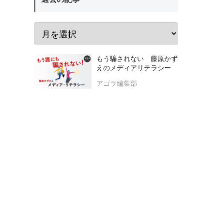
もう騙されない 藤原かず
えのメディアリテラシー
アゴラ編集部