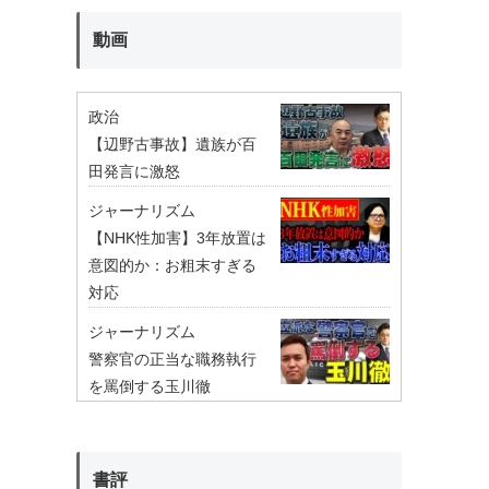
動画
政治
【辺野古事故】遺族が百
田発言に激怒
ジャーナリズム
【NHK性加害】3年放置は
意図的か：お粗末すぎる
対応
ジャーナリズム
警察官の正当な職務執行
を罵倒する玉川徹
書評