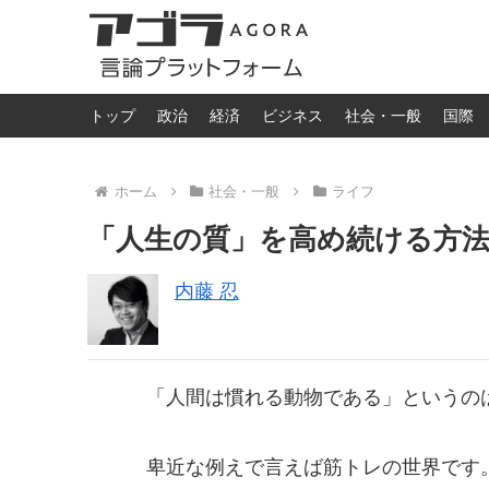
トップ
政治
経済
ビジネス
社会・一般
国際
ホーム
社会・一般
ライフ
「人生の質」を高め続ける方
内藤 忍
「人間は慣れる動物である」というの
卑近な例えで言えば筋トレの世界です