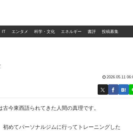
IT
エンタメ
科学・文化
エネルギー
書評
投稿募集
法
2026.05.11 06:
は古今東西語られてきた人間の真理です。
。初めてパーソナルジムに行ってトレーニングした