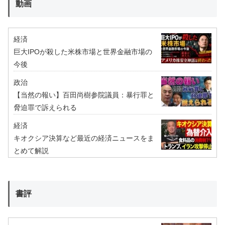
動画
経済
巨大IPOが殺した米株市場と世界金融市場の
今後
政治
【当然の報い】百田尚樹参院議員：暴行罪と
脅迫罪で訴えられる
経済
キオクシア決算など最近の経済ニュースをま
とめて解説
書評