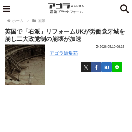
ホーム
国際
英国で「右派」リフォームUKが労働党牙城を
崩し二大政党制の崩壊が加速
2026.05.10 06:15
アゴラ編集部