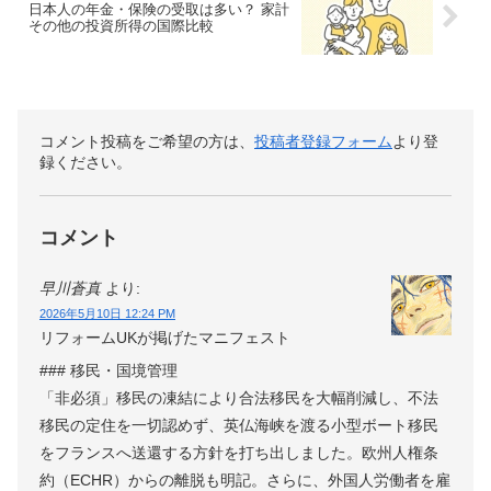
日本人の年金・保険の受取は多い？ 家計
その他の投資所得の国際比較
コメント投稿をご希望の方は、
投稿者登録フォーム
より登
録ください。
コメント
早川蒼真
より:
2026年5月10日 12:24 PM
リフォームUKが掲げたマニフェスト
### 移民・国境管理
「非必須」移民の凍結により合法移民を大幅削減し、不法
移民の定住を一切認めず、英仏海峡を渡る小型ボート移民
をフランスへ送還する方針を打ち出しました。欧州人権条
約（ECHR）からの離脱も明記。さらに、外国人労働者を雇