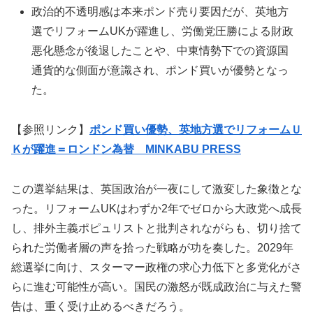
政治的不透明感は本来ポンド売り要因だが、英地方
選でリフォームUKが躍進し、労働党圧勝による財政
悪化懸念が後退したことや、中東情勢下での資源国
通貨的な側面が意識され、ポンド買いが優勢となっ
た。
【参照リンク】
ポンド買い優勢、英地方選でリフォームＵ
Ｋが躍進＝ロンドン為替 MINKABU PRESS
この選挙結果は、英国政治が一夜にして激変した象徴とな
った。リフォームUKはわずか2年でゼロから大政党へ成長
し、排外主義ポピュリストと批判されながらも、切り捨て
られた労働者層の声を拾った戦略が功を奏した。2029年
総選挙に向け、スターマー政権の求心力低下と多党化がさ
らに進む可能性が高い。国民の激怒が既成政治に与えた警
告は、重く受け止めるべきだろう。