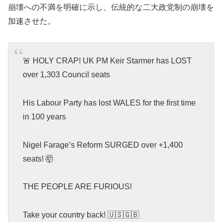
崩壊への不満を明確に示し、伝統的な二大政党制の崩壊を
加速させた。
🚨 HOLY CRAP! UK PM Keir Starmer has LOST
over 1,303 Council seats
His Labour Party has lost WALES for the first time
in 100 years
Nigel Farage’s Reform SURGED over +1,400
seats! 🤯
THE PEOPLE ARE FURIOUS!
Take your country back! 🇺🇸🇬🇧