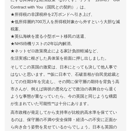
Contract with You（国民との契約）」は、
★所得税の非課税枠を2万ポンドへ引き上げ、
★低所得層約700万人を所得税対象から外すという大胆な減
税案、
★英仏海峡を渡る小型ボート移民の送還、
★NHS待機リストの2年以内解消、
★ネットゼロ政策廃止による家計負担軽減など、
生活実感に根ざした具体策を前面に押し出しました。
そしてこの英国の激変は、日本にとっても決して他人事で
はないと思います。**仮に日本で、石破首相が自民党総裁と
しての任期3年を完走し、その間に保守層の期待を背負う高
市さんが、例えば病状の悪化などで政治の表舞台から退く
ような事態が重なっていたら、今の英国と同じような構図
が生まれていた可能性**は十分にあります。
高市政権が発足してから支持率が比較的高水準を保ててい
るのは、保守層の不満や安全保障・経済への不安に正面か
ら向き合う姿勢を見せているからでしょう。日本も英国の