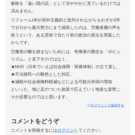
惨敗を「遠い国の話」として冷ややかに見ているだけでは
済みません。
リフォームUKが排外主義的と批判されながらもわずか2年
でゼロから最大勢力にまで成長したのは、労働者層の声を
拾うという、ある意味で当たり前の政治の原点を実践した
からです。
労働党の轍を踏まないためには、有権者の懸念を「ポピュ
リズム」と見下すのではなく、
★NHS（日本でいえば社会保障・医療体制）の立て直し、
★不法移民への毅然とした対応、
★減税や社会保険料軽減などによる可処分所得の増加
といった、地に足のついた政策で応えていく地道な姿勢こ
そが必要なのではと思います。
ログインして返信する
コメントをどうぞ
コメントを投稿するには
ログイン
してください。