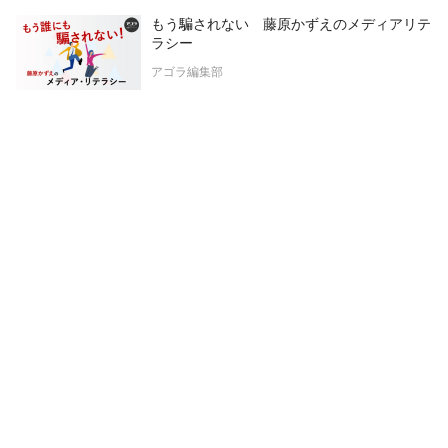
もう騙されない 藤原かずえのメディアリテ
ラシー
アゴラ編集部