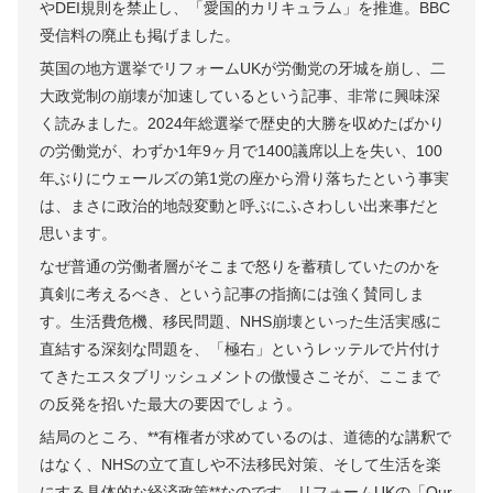
やDEI規則を禁止し、「愛国的カリキュラム」を推進。BBC
受信料の廃止も掲げました。
英国の地方選挙でリフォームUKが労働党の牙城を崩し、二
大政党制の崩壊が加速しているという記事、非常に興味深
く読みました。2024年総選挙で歴史的大勝を収めたばかり
の労働党が、わずか1年9ヶ月で1400議席以上を失い、100
年ぶりにウェールズの第1党の座から滑り落ちたという事実
は、まさに政治的地殻変動と呼ぶにふさわしい出来事だと
思います。
なぜ普通の労働者層がそこまで怒りを蓄積していたのかを
真剣に考えるべき、という記事の指摘には強く賛同しま
す。生活費危機、移民問題、NHS崩壊といった生活実感に
直結する深刻な問題を、「極右」というレッテルで片付け
てきたエスタブリッシュメントの傲慢さこそが、ここまで
の反発を招いた最大の要因でしょう。
結局のところ、**有権者が求めているのは、道徳的な講釈で
はなく、NHSの立て直しや不法移民対策、そして生活を楽
にする具体的な経済政策**なのです。リフォームUKの「Our