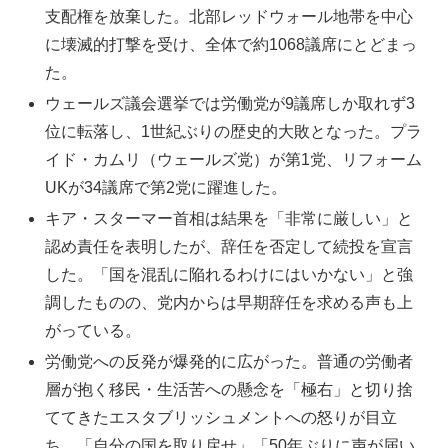
支配権を放棄した。北部レッドウォール地帯を中心
に壊滅的打撃を受け、全体で約1068議席にとどまっ
た。
ウェールズ議会選挙では労働党が9議席しか取れず3
位に転落し、1世紀ぶりの歴史的大敗となった。プラ
イド・カムリ（ウェールズ党）が第1党、リフォーム
UKが34議席で第2党に躍進した。
キア・スターマー首相は結果を「非常に厳しい」と
認め責任を表明したが、辞任を否定して続投を宣言
した。「国を混乱に陥れるわけにはいかない」と強
調したものの、党内からは早期辞任を求める声も上
がっている。
労働党への反発が爆発的に広がった。普通の労働者
層が抱く移民・生活苦への懸念を「極右」と切り捨
ててきたエスタブリッシュメントへの怒りが目立
ち、「自分の国を取り戻せ」「50年ぶりに声が届い