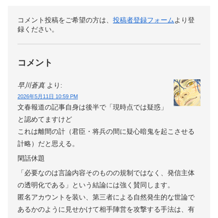
コメント投稿をご希望の方は、
投稿者登録フォーム
より登
録ください。
コメント
早川蒼真
より:
2026年5月11日 10:59 PM
文春報道の記事自身は後半で「現時点では疑惑」
と認めてますけど
これは離間の計（君臣・将兵の間に疑心暗鬼を起こさせる
計略）だと思える。
閑話休題
「必要なのは言論内容そのものの規制ではなく、発信主体
の透明化である」という結論には強く賛同します。
匿名アカウントを装い、第三者による自然発生的な世論で
あるかのように見せかけて相手陣営を攻撃する手法は、有