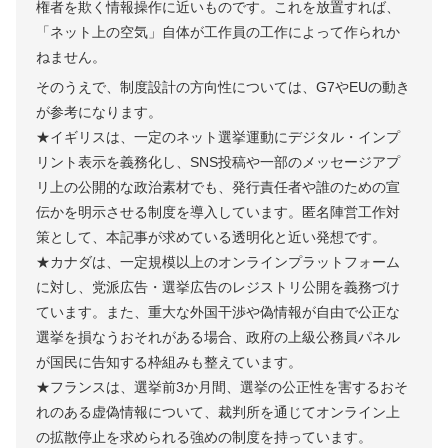
権者を欺く情報操作に近いものです。これを放置すれば、
「ネット上の空気」自体が工作員の工作によって作られか
ねません。
そのうえで、制度設計の方向性については、G7やEUの動き
が参考になります。
★イギリスは、一定のネット選挙運動にデジタル・インプ
リント表示を義務化し、SNS投稿や一部のメッセージアプ
リ上の公開的な政治素材でも、発行責任者や誰のための宣
伝かを明示させる制度を導入しています。匿名陣営工作対
策として、本記事が求めている透明化と近い発想です。
★カナダは、一定規模以上のオンラインプラットフォーム
に対し、党派広告・選挙広告のレジストリ公開を義務づけ
ています。また、重大な外国干渉や偽情報が自由で公正な
選挙を損なうおそれがある場合、政府の上級公務員パネル
が国民に告知する枠組みも整えています。
★フランスは、選挙前3か月間、選挙の公正性を害するおそ
れのある虚偽情報について、裁判所を通じてオンライン上
の拡散停止を求められる強めの制度を持っています。