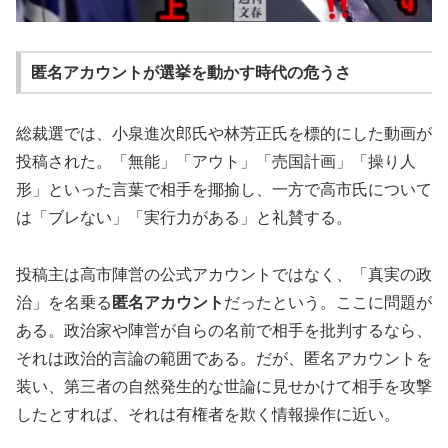
匿名アカウントが選挙を動かす時代の危うさ
総裁選では、小泉進次郎氏や林芳正氏を標的にした動画が
投稿された。「無能」「アウト」「売国計画」「操り人
形」といった言葉で相手を揶揄し、一方で高市氏について
は「ブレない」「実行力がある」と礼賛する。
投稿主は高市陣営の公式アカウントではなく、「真実の政
治」を名乗る
匿名アカウント
だったという。ここに問題が
ある。政治家や陣営が自らの名前で相手を批判するなら、
それは政治的言論の範囲である。だが、匿名アカウントを
装い、第三者の自然発生的な世論に見せかけて相手を攻撃
したとすれば、それは有権者を欺く情報操作に近い。