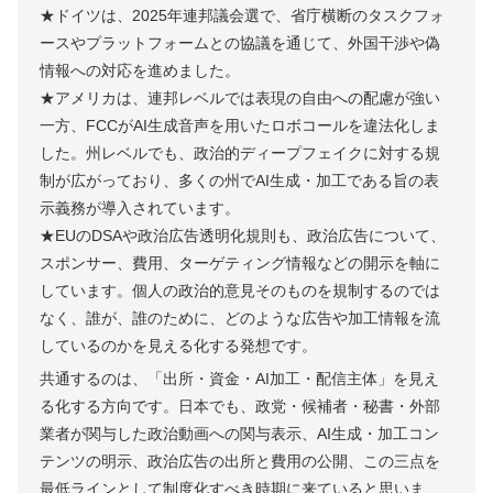
★ドイツは、2025年連邦議会選で、省庁横断のタスクフォ
ースやプラットフォームとの協議を通じて、外国干渉や偽
情報への対応を進めました。
★アメリカは、連邦レベルでは表現の自由への配慮が強い
一方、FCCがAI生成音声を用いたロボコールを違法化しま
した。州レベルでも、政治的ディープフェイクに対する規
制が広がっており、多くの州でAI生成・加工である旨の表
示義務が導入されています。
★EUのDSAや政治広告透明化規則も、政治広告について、
スポンサー、費用、ターゲティング情報などの開示を軸に
しています。個人の政治的意見そのものを規制するのでは
なく、誰が、誰のために、どのような広告や加工情報を流
しているのかを見える化する発想です。
共通するのは、「出所・資金・AI加工・配信主体」を見え
る化する方向です。日本でも、政党・候補者・秘書・外部
業者が関与した政治動画への関与表示、AI生成・加工コン
テンツの明示、政治広告の出所と費用の公開、この三点を
最低ラインとして制度化すべき時期に来ていると思いま