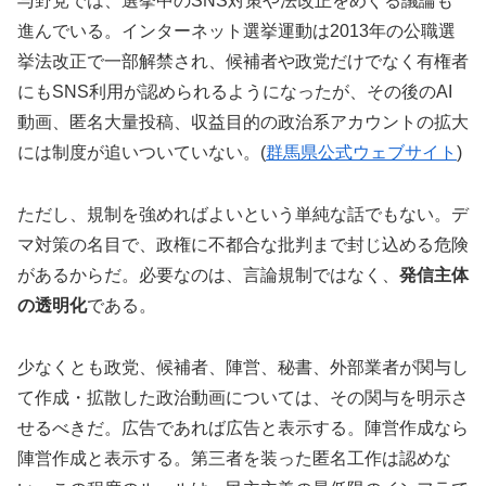
与野党では、選挙中のSNS対策や法改正をめぐる議論も
進んでいる。インターネット選挙運動は2013年の公職選
挙法改正で一部解禁され、候補者や政党だけでなく有権者
にもSNS利用が認められるようになったが、その後のAI
動画、匿名大量投稿、収益目的の政治系アカウントの拡大
には制度が追いついていない。(
群馬県公式ウェブサイト
)
ただし、規制を強めればよいという単純な話でもない。デ
マ対策の名目で、政権に不都合な批判まで封じ込める危険
があるからだ。必要なのは、言論規制ではなく、
発信主体
の透明化
である。
少なくとも政党、候補者、陣営、秘書、外部業者が関与し
て作成・拡散した政治動画については、その関与を明示さ
せるべきだ。広告であれば広告と表示する。陣営作成なら
陣営作成と表示する。第三者を装った匿名工作は認めな