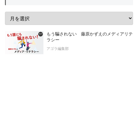
もう騙されない 藤原かずえのメディアリテ
ラシー
アゴラ編集部