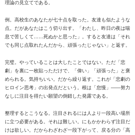
理論の見立てである。
例。高校生のあなたが七十点を取った。友達も似たような
点。だがあなたはこう切り出す。「わたし、昨日の夜は喘
息で苦しくて……死ぬかと思った」。すると友達は「それ
でも同じ点取れたんだから、頑張ったじゃない」と返す。
完璧。やっていることは大したことではない。ただ「悲
劇」を裏に一枚貼っただけで、「偉い」「頑張った」と褒
められる。気持ちいい。だから繰り返す。これが「悲劇の
ヒロイン思考」の出発点だという。根は「怠慢」——努力
なしに注目を得たい願望の倒錯した発露である。
整理するとこうなる。注目されるには人より一段高い場所
に立つ必要がある。それは難しい。にもかかわらず注目だ
けは欲しい。だからわざわざ一段下がって、戻る分の「高