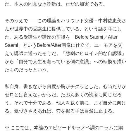
だ。本人の同意なき診断は、ただの加害である。
そのうえで——この理論をハリウッド女優・中村佐恵美さ
んが世界中の受講生に提供している、という話を耳にし
た。ある受講生が講座の前後を「Before Saemi／After
Saemi」というBefore/After画像に仕立て、ユーモアを交
えて講師に送ったそうだ。「悲劇のヒロイン的な自認識」
から「自分で人生を創っている側の意識」への転換を描い
たものだったという。
私自身、書きながら何度か胸がチクッとした。心当たりが
ゼロとは言えないからだ。たぶん多くの読者も同じだろ
う。それで十分である。他人を裁く前に、まず自分に向け
る。気づきさえあれば、穴を掘る手は自然に止まる。
※ ここでは、本編のエピソードをラノベ調のコラムに編