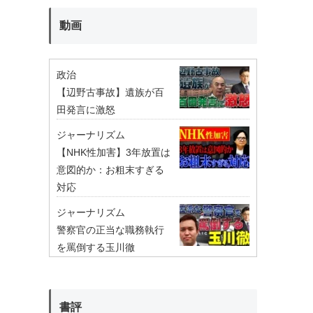
動画
政治
【辺野古事故】遺族が百
田発言に激怒
ジャーナリズム
【NHK性加害】3年放置は
意図的か：お粗末すぎる
対応
ジャーナリズム
警察官の正当な職務執行
を罵倒する玉川徹
書評