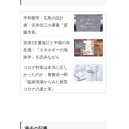
平和都市・広島の設計
者・浜井信三の著書『原
爆市長』
安保3文書改訂と中国の存
在感：『エネルギーの地
政学』を読みながら
コロナ対策は本当に正し
かったのか：青柳貞一郎
『臨床現場からみた新型
コロナの虚と実』
過去の記事