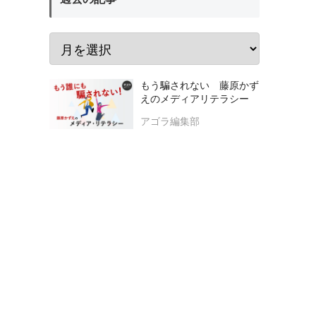
もう騙されない 藤原かず
えのメディアリテラシー
アゴラ編集部