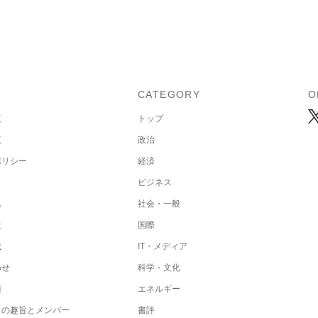
U
CATEGORY
O
覧
トップ
覧
政治
ポリシー
経済
ビジネス
集
社会・一般
社
国際
載
IT・メディア
わせ
科学・文化
項
エネルギー
トの趣旨とメンバー
書評