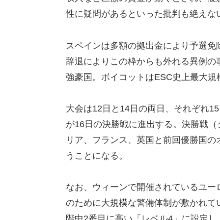
性に疑問があるといった批判も絶えな
スペインは多額の拠出金により予選免
辞退によりこの枠からも外れる異例の
強豪国。ボイコットはESC史上最大規
大会は12日と14日の両日、それぞれ1
が16日の決勝戦に進出する。決勝戦
リア、フランス、英国と前回優勝国の
うことになる。
なお、ウィーンで開催されているユーロ
のために大規模な警備体制が敷かれて
階中2番目に高い「レベル4」に設定