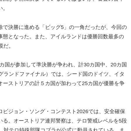
い。
除で決勝に進める「ビッグ5」の一角だったが、今回の
事態となった。また、アイルランドは優勝回数最多の
模だ。
5カ国が参加して準決勝が争われ、計30カ国中、20カ国
（グランドファイナル）では、シード国のドイツ、イタ
オーストリアの計５カ国が加わって25カ国が優勝を争
ビジョン・ソング・コンテスト2026では、安全確保
いる。オーストリア連邦警察は、テロ警戒レベルを5段
し、対テロ特殊部隊コブラが公式に動員されている。ま