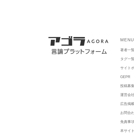
MEN
著者一
タグ一
サイト
GEPR
投稿募
運営会
広告掲
お問合
免責事
本サイ