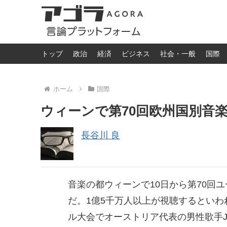
トップ
政治
経済
ビジネス
社会・一般
国際
ホーム
国際
ウィーンで第70回欧州国別音
長谷川 良
音楽の都ウィーンで10日から第70回
だ。1億5千万人以上が視聴するとい
ル大会でオーストリア代表の男性歌手J