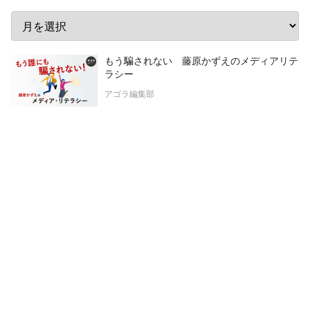
もう騙されない 藤原かずえのメディアリテ
ラシー
アゴラ編集部