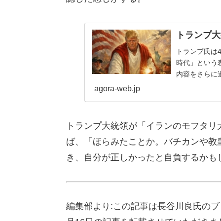
トランプ大
トランプ氏は
時代」という
内容をさらに
の日だ――それ
agora-web.jp
トランプ大統領が「イランのモフタリ
ば、「ほらみたことか。バチカンや教
き、自分が正しかったと自負するかも
編集部より:この記事は長谷川良氏のブ