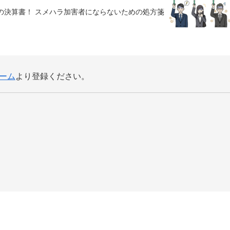
の決算書！ スメハラ加害者にならないための処方箋
ーム
より登録ください。