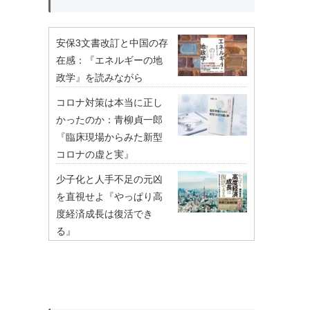
安保3文書改訂と中国の存
在感：『エネルギーの地
政学』を読みながら
コロナ対策は本当に正し
かったのか：青柳貞一郎
『臨床現場からみた新型
コロナの虚と実』
少子化と人手不足の元凶
を直視せよ『やっぱり高
度経済成長は復活でき
る』