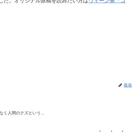
ました。オリジナル原稿を読みたい方は
ウィーン発『コ
長谷
なく人間のクズという…