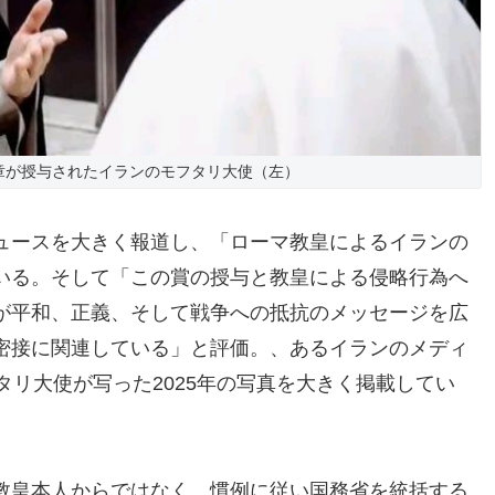
章が授与されたイランのモフタリ大使（左）
ュースを大きく報道し、「ローマ教皇によるイランの
いる。そして「この賞の授与と教皇による侵略行為へ
が平和、正義、そして戦争への抵抗のメッセージを広
密接に関連している」と評価。、あるイランのメディ
タリ大使が写った2025年の写真を大きく掲載してい
教皇本人からではなく、慣例に従い国務省を統括する