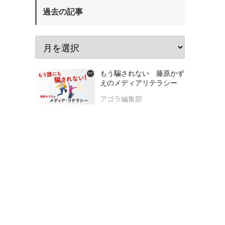
過去の記事
もう騙されない 藤原かず
えのメディアリテラシー
アゴラ編集部