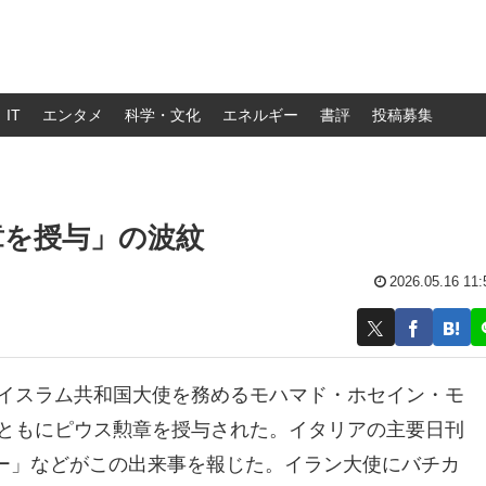
IT
エンタメ
科学・文化
エネルギー
書評
投稿募集
章を授与」の波紋
2026.05.16 11:
・イスラム共和国大使を務めるモハマド・ホセイン・モ
とともにピウス勲章を授与された。イタリアの主要日刊
ー」などがこの出来事を報じた。イラン大使にバチカ