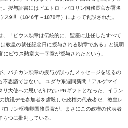
た。授与証書にはピエトロ・パロリン国務長官が署名
ウス9世（1846年～1878年）によって創設された。
は、「ピウス勲章は伝統的に、聖座に赴任したすべて
常は教皇の就任記念日に授与される勲章である」と説明
交官にピウス勲章大十字章が授与されたという。
が、バチカン勲章の授与が誤ったメッセージを送るの
も不思議ではない。 ユダヤ系週間新聞「アルゲマイ
タリ大使への思いがけないPRギフトとなった。イラン
以上の抗議デモ参加者を虐殺した政権の代表者だ。教皇レ
・パロリン枢機卿国務長官が、まさにこの政権の代表者
辛らつに批判している。