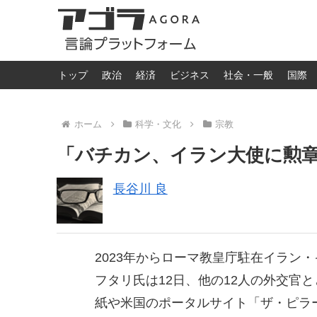
トップ
政治
経済
ビジネス
社会・一般
国際
ホーム
科学・文化
宗教
「バチカン、イラン大使に勲
長谷川 良
2023年からローマ教皇庁駐在イラン
フタリ氏は12日、他の12人の外交官
紙や米国のポータルサイト「ザ・ピラ