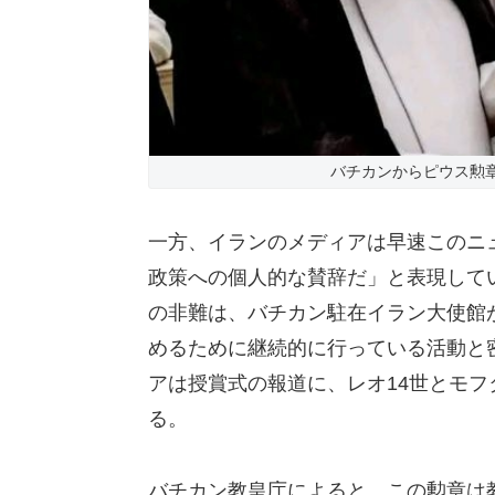
バチカンからピウス勲
一方、イランのメディアは早速このニ
政策への個人的な賛辞だ」と表現して
の非難は、バチカン駐在イラン大使館
めるために継続的に行っている活動と
アは授賞式の報道に、レオ14世とモフ
る。
バチカン教皇庁によると、この勲章は