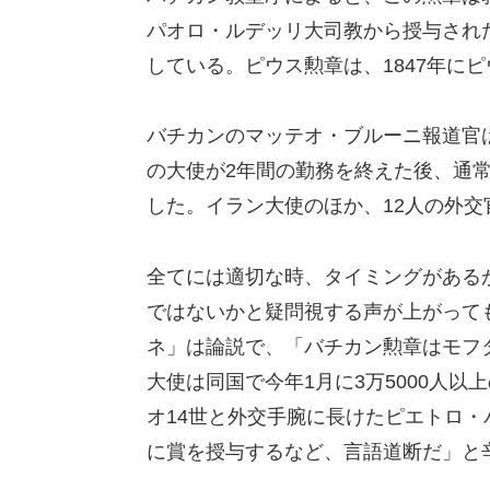
パオロ・ルデッリ大司教から授与され
している。ピウス勲章は、1847年にピ
バチカンのマッテオ・ブルーニ報道官
の大使が2年間の勤務を終えた後、通
した。イラン大使のほか、12人の外
全てには適切な時、タイミングがある
ではないかと疑問視する声が上がって
ネ」は論説で、「バチカン勲章はモフ
大使は同国で今年1月に3万5000人
オ14世と外交手腕に長けたピエトロ
に賞を授与するなど、言語道断だ」と