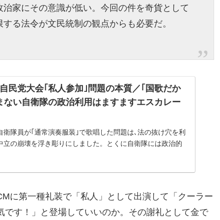
政治家にその意識が低い。今回の件を奇貨として
限する法令が文民統制の観点からも必要だ。
自民党大会｢私人参加｣問題の本質／｢国歌だか
まない自衛隊の政治利用はますますエスカレー
自衛隊員が｢通常演奏服装｣で歌唱した問題は､法の抜け穴を利
中立の崩壊を浮き彫りにしました。とくに自衛隊には政治的
められます。｢国民が国歌を歌うのが何が悪い｣というのは､問
事の本質を突いていま...
CMに第一種礼装で「私人」として出演して「クーラー
気です！」と登場していいのか。その謝礼として金で