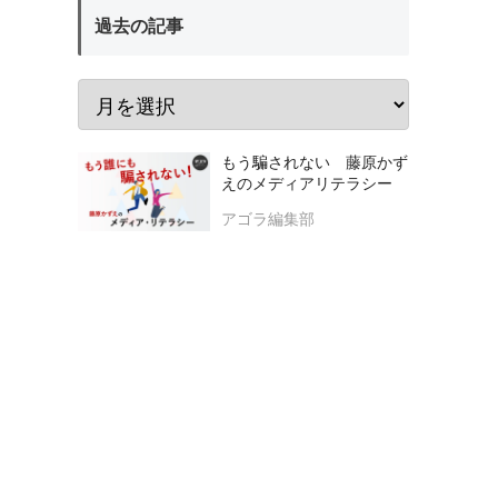
過去の記事
もう騙されない 藤原かず
えのメディアリテラシー
アゴラ編集部