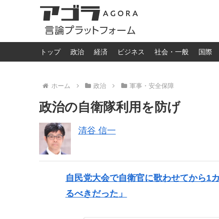
トップ
政治
経済
ビジネス
社会・一般
国際
ホーム
政治
軍事・安全保障
政治の自衛隊利用を防げ
清谷 信一
自民党大会で自衛官に歌わせてから1
るべきだった」