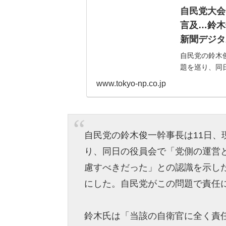
自民党大会
言及…鈴木
新聞デジタ
自民党の鈴木
題を巡り、同
よ...
www.tokyo-np.co.jp
自民党の鈴木俊一幹事長は11日
り、同日の役員会で「党側の運営
慮すべきだった」との認識を示し
にした。自民党がこの問題で責任
鈴木氏は「当該の自衛官に全く責