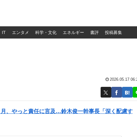
IT
エンタメ
科学・文化
エネルギー
書評
投稿募集
2026.05.17 06:
カ月、やっと責任に言及…鈴木俊一幹事長「深く配慮す