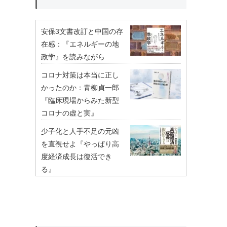
安保3文書改訂と中国の存
在感：『エネルギーの地
政学』を読みながら
コロナ対策は本当に正し
かったのか：青柳貞一郎
『臨床現場からみた新型
コロナの虚と実』
少子化と人手不足の元凶
を直視せよ『やっぱり高
度経済成長は復活でき
る』