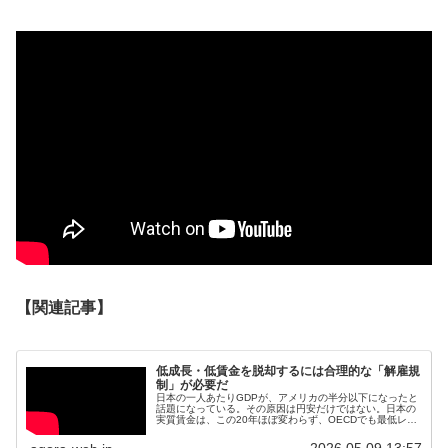
【関連記事】
低成長・低賃金を脱却するには合理的な「解雇規
制」が必要だ
日本の一人あたりGDPが、アメリカの半分以下になったと
話題になっている。その原因は円安だけではない。日本の
実質賃金は、この20年ほぼ変わらず、OECDでも最低レベ
ルになった。日本の一人当たりGDPは低水準に沈む。米国
平均8.16万ドルの半分...