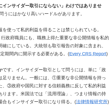
にインサイダー取引にならない」わけではありませ
問うにはかなり高いハードルがあります。
報を使って私的利益を得ることは禁じられている。
でなく行政府職員にも、職務上得た重要な非公開情報を私的
明確にしている。大統領も取引報告の対象に含まれ、
一定期間内に開示する必要がある。(
Every CRS Report
)
か
です。インサイダー取引として問うには、単に「政
は足りません。一般には、①重要な非公開情報を持っ
た、③政府や国民に対する信頼義務に反して私的利益
あります。米国法では「流用理論」、つまり情報の持
場合もインサイダー取引になり得る。(
法律情報研究所
)