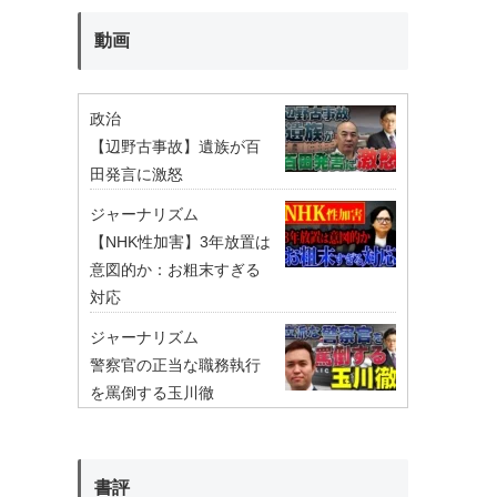
動画
政治
【辺野古事故】遺族が百
田発言に激怒
ジャーナリズム
【NHK性加害】3年放置は
意図的か：お粗末すぎる
対応
ジャーナリズム
警察官の正当な職務執行
を罵倒する玉川徹
書評