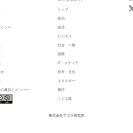
覧
トップ
覧
政治
ポリシー
経済
ビジネス
集
社会・一般
社
国際
載
IT・メディア
わせ
科学・文化
項
エネルギー
トの趣旨とメンバー
書評
こども版
株式会社アゴラ研究所