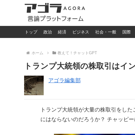
トップ
政治
経済
ビジネス
社会・一般
国際
ホーム
教えて！チャットGPT
トランプ大統領の株取引はイ
アゴラ編集部
トランプ大統領が大量の株取引をした
にはならないのだろうか？ チャッピ