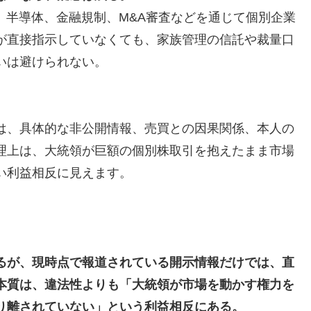
、半導体、金融規制、M&A審査などを通じて個別企業
が直接指示していなくても、家族管理の信託や裁量口
いは避けられない。
は、具体的な非公開情報、売買との因果関係、本人の
理上は、大統領が巨額の個別株取引を抱えたまま市場
い利益相反に見えます。
るが、現時点で報道されている開示情報だけでは、直
本質は、違法性よりも「大統領が市場を動かす権力を
り離されていない」という利益相反にある。