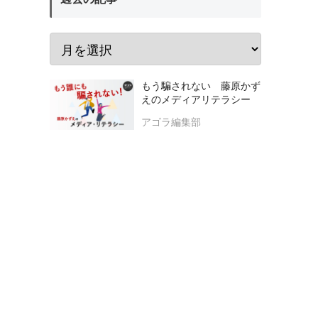
もう騙されない 藤原かず
えのメディアリテラシー
アゴラ編集部