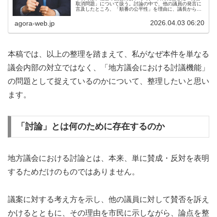
取消問題」について扱う。討論の中で、他の議員の発言に
言及したところ、「順番の公平性」を理由に、議長から発
言の取消しが求められ、最終的に議会運営委員会の多数決
により取消しが決定された。本件...
2026.04.03 06:20
agora-web.jp
本稿では、以上の整理を踏まえて、私がなぜ本件を単なる
議会内部の対立ではなく、「地方議会における討議機能」
の問題として捉えているのかについて、整理したいと思い
ます。
「討論」とは何のために存在するのか
地方議会における討論とは、本来、単に賛成・反対を表明
するためだけのものではありません。
議案に対する考え方を示し、他の議員に対して賛否を訴え
かけるとともに、その理由を市民に示しながら、論点を整