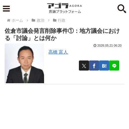
ホーム
政治
行政
佐倉市議会発言削除事件①：地方議会におけ
る「討論」とは何か
2026.05.21 06:20
高橋 富人