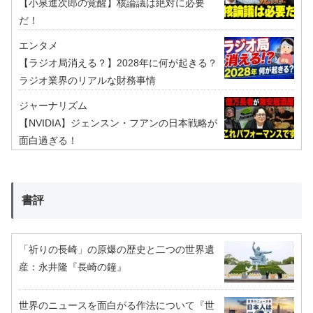
【小泉進次郎の覚醒】核論議は絶対に必要
だ！
エンタメ
【ラジオ局消える？】2028年に何が起きる？
ラジオ業界のリアルな財務事情
ジャーナリズム
【NVIDIA】ジェンスン・フアンの日本戦略が
面白過ぎる！
書評
「祈りの長崎」の原爆の歴史と二つの世界遺
産：永井隆『長崎の鐘』
世界のニュースを面白がる作法について『世