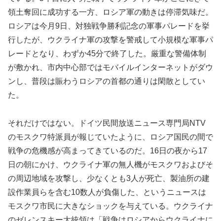
領土奪回に成功する一方、ロシア軍の動きは停滞気味だ。
ロシアは今月9日、対独戦争勝利記念の軍事パレードを挙
行したが、ウクライナ軍の攻撃を警戒して小規模な軍事パ
レードとなり、わずか45分で終了した。厳重な警備体制
が敷かれ、市内中心部ではモバイルインターネットがダウ
ンし、普段は賑わうロシアの首都の通りは閑散としてい
た。
それだけではない。ドイツ民間放送ニュース専門局NTV
のモスクワ特派員が報じていたように、ロシア国民の間で
戦争の危機感が高まってきているのだ。16日の夜から17
日の朝にかけ、ウクライナ軍の無人機がモスクワおよびそ
の周辺地域を攻撃し、少なくとも3人が死亡、製油所の建
設作業員らを含む10数人が負傷した、というニュースは
モスクワ市民に大きなショックを与えている。ウクライナ
のゼレンスキー大統領は「戦争はロシアからウクライナに