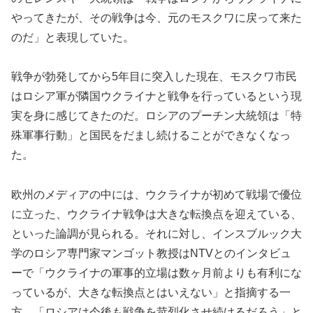
やってきたが、その戦争は今、元のモスクワに戻って来た
のだ」と表現していた。
戦争が勃発してから5年目に突入した現在、モスクワ市民
はロシア軍が隣国ウクライナと戦争を行っているという現
実を身に感じてきたのだ。ロシアのプーチン大統領は「特
殊軍事行動」と国民をだまし続けることができなくなっ
た。
欧州のメディアの中には、ウクライナが初めて戦場で優位
に立った、ウクライナ戦争は大きな転換点を迎えている、
といった論調が見られる。それに対し、インスブルック大
学のロシア専門家マンゴット教授はNTVとのインタビュ
ーで「ウクライナの軍事的立場は数ヶ月前よりも有利にな
っているが、大きな転換点とはいえない」と指摘する一
方、「ロシアは今後も戦争を苛烈化させ続けるだろう」と