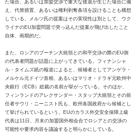
た場合、あるいは加盟交渉で重大な後退が生じた場合に備
え、代替措置、あるいは権利剥奪条項を設けることも構想
している。メルツ氏の提案はその実現性は別として、ウク
ライナのEU加盟問題で突っ込んだ提案が飛び出したこと
自体、画期的だ。
また、ロシアのプーチン大統領との和平交渉の際のEU側
の代表者問題が話題に上がってきている。フィナンシャ
ル・タイムズ紙の報道によると、候補者としてアンゲラ・
メルケル元ドイツ首相、あるいはマリオ・ドラギ元欧州中
央銀行（ECB）総裁の名前が挙がっている。そのほか、
フィンランドのアレクサンダー・スタッブ大統領とその前
任者サウリ・ニーニスト氏も、欧州各国政府から候補とし
て挙げられているという。EUのカラス外交安全保障上級
代表は11日、月末の加盟国外相会合でロシアとの交渉の
可能性や要求内容を議論すると明らかにしている。