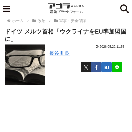
ホーム
政治
軍事・安全保障
ドイツ メルツ首相「ウクライナをEU準加盟国
に」
2026.05.22 11:55
長谷川 良