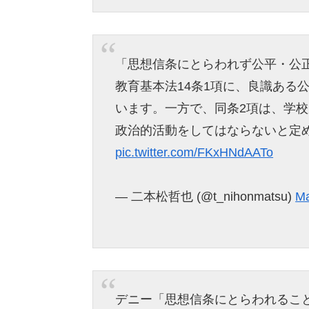
「思想信条にとらわれず公平・公
教育基本法14条1項に、良識ある
います。一方で、同条2項は、学
政治的活動をしてはならないと定
pic.twitter.com/FKxHNdAATo
— 二本松哲也 (@t_nihonmatsu)
Ma
デニー「思想信条にとらわれるこ