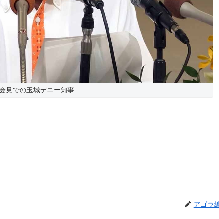
会見での玉城デニー知事
アゴラ