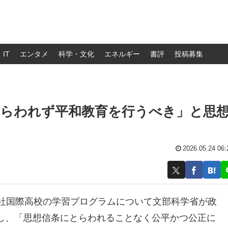
IT
エンタメ
科学・文化
エネルギー
書評
投稿募集
とらわれず平和教育を行うべき」と思
2026.05.24 06:
志社国際高校の学習プログラムについて文部科学省が政
し、「思想信条にとらわれることなく公平かつ公正に