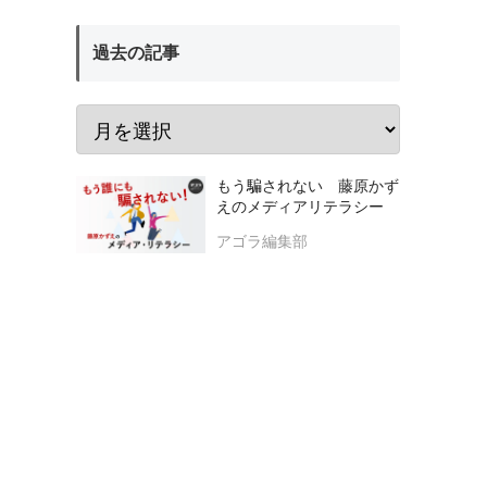
過去の記事
もう騙されない 藤原かず
えのメディアリテラシー
アゴラ編集部