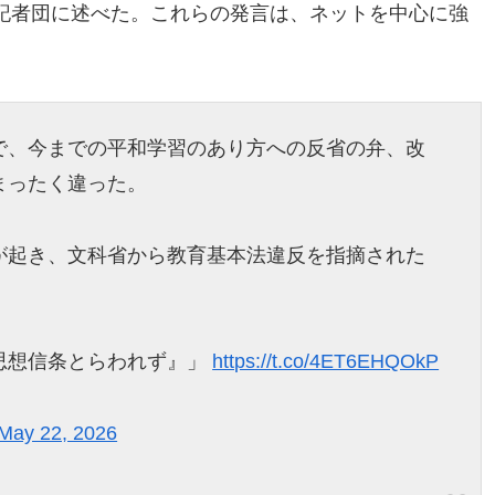
記者団に述べた。これらの発言は、ネットを中心に強
で、今までの平和学習のあり方への反省の弁、改
まったく違った。
が起き、文科省から教育基本法違反を指摘された
思想信条とらわれず』」
https://t.co/4ET6EHQOkP
May 22, 2026