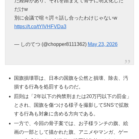
だ経緯があり、それを踏まえて骨子に明文化した
だけw
別に会議で喧々諤々話し合ったわけじゃないw
https://t.co/tYIVHFVDa3
— しのてつ (@chopper8111362)
May 23, 2026
国旗損壊罪は、日本の国旗を公然と損壊、除去、汚
損する行為を処罰するものだ。
罰則は「2年以下の拘禁刑または20万円以下の罰金」
とされ、国旗を傷つける様子を撮影してSNSで拡散
する行為も対象に含める方向である。
一方で、今回の骨子案では、お子様ランチの旗、絵
画の一部として描かれた旗、アニメやマンガ、ゲー