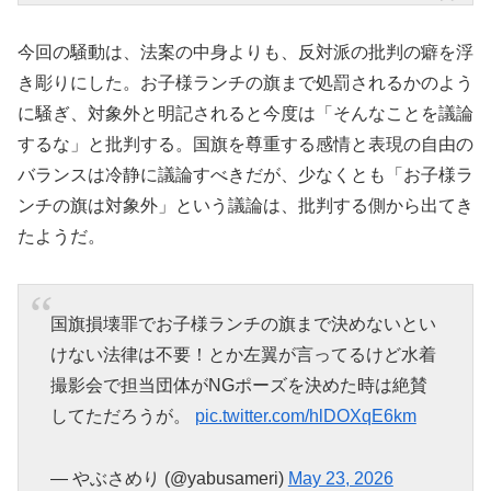
今回の騒動は、法案の中身よりも、反対派の批判の癖を浮
き彫りにした。お子様ランチの旗まで処罰されるかのよう
に騒ぎ、対象外と明記されると今度は「そんなことを議論
するな」と批判する。国旗を尊重する感情と表現の自由の
バランスは冷静に議論すべきだが、少なくとも「お子様ラ
ンチの旗は対象外」という議論は、批判する側から出てき
たようだ。
国旗損壊罪でお子様ランチの旗まで決めないとい
けない法律は不要！とか左翼が言ってるけど水着
撮影会で担当団体がNGポーズを決めた時は絶賛
してただろうが。
pic.twitter.com/hlDOXqE6km
— やぶさめり (@yabusameri)
May 23, 2026