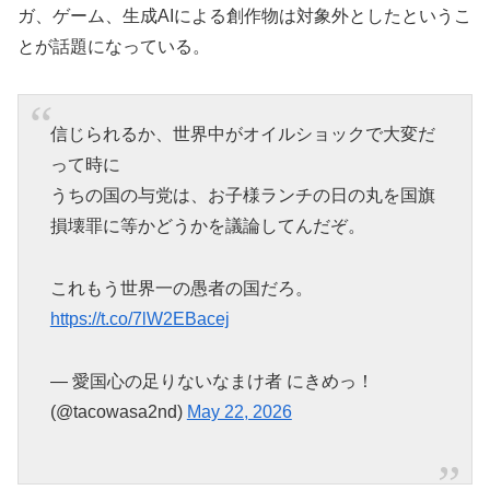
ガ、ゲーム、生成AIによる創作物は対象外としたというこ
とが話題になっている。
信じられるか、世界中がオイルショックで大変だ
って時に
うちの国の与党は、お子様ランチの日の丸を国旗
損壊罪に等かどうかを議論してんだぞ。
これもう世界一の愚者の国だろ。
https://t.co/7lW2EBacej
— 愛国心の足りないなまけ者 にきめっ！
(@tacowasa2nd)
May 22, 2026