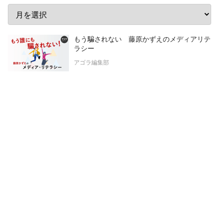
もう騙されない 藤原かずえのメディアリテ
ラシー
アゴラ編集部