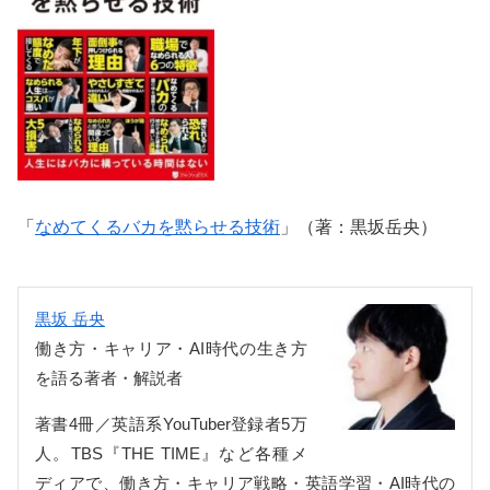
「
なめてくるバカを黙らせる技術
」（著：黒坂岳央）
黒坂 岳央
働き方・キャリア・AI時代の生き方
を語る著者・解説者
著書4冊／英語系YouTuber登録者5万
人。TBS『THE TIME』など各種メ
ディアで、働き方・キャリア戦略・英語学習・AI時代の