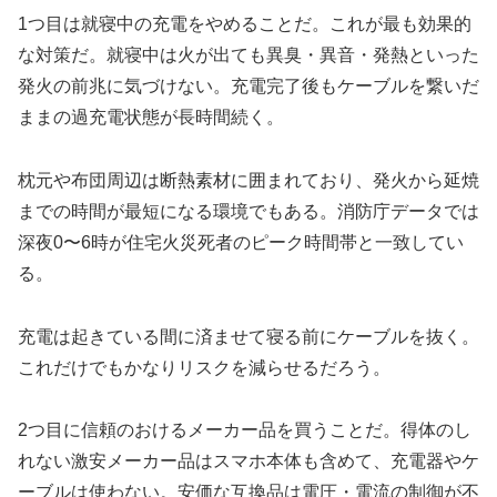
1つ目は就寝中の充電をやめることだ。これが最も効果的
な対策だ。就寝中は火が出ても異臭・異音・発熱といった
発火の前兆に気づけない。充電完了後もケーブルを繋いだ
ままの過充電状態が長時間続く。
枕元や布団周辺は断熱素材に囲まれており、発火から延焼
までの時間が最短になる環境でもある。消防庁データでは
深夜0〜6時が住宅火災死者のピーク時間帯と一致してい
る。
充電は起きている間に済ませて寝る前にケーブルを抜く。
これだけでもかなりリスクを減らせるだろう。
2つ目に信頼のおけるメーカー品を買うことだ。得体のし
れない激安メーカー品はスマホ本体も含めて、充電器やケ
ーブルは使わない。安価な互換品は電圧・電流の制御が不