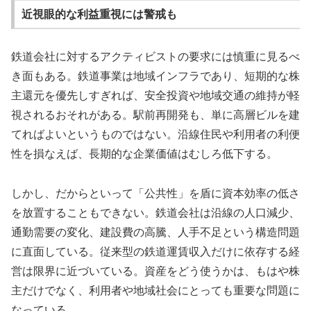
近視眼的な利益重視には警戒も
鉄道会社に対するアクティビストの要求には慎重に見るべ
き面もある。鉄道事業は地域インフラであり、短期的な株
主還元を優先しすぎれば、安全投資や地域交通の維持が軽
視されるおそれがある。駅前再開発も、単に高層ビルを建
てればよいというものではない。沿線住民や利用者の利便
性を損なえば、長期的な企業価値はむしろ低下する。
しかし、だからといって「公共性」を盾に資本効率の低さ
を放置することもできない。鉄道会社は沿線の人口減少、
通勤需要の変化、建設費の高騰、人手不足という構造問題
に直面している。従来型の鉄道運賃収入だけに依存する経
営は限界に近づいている。資産をどう使うかは、もはや株
主だけでなく、利用者や地域社会にとっても重要な問題に
なっている。