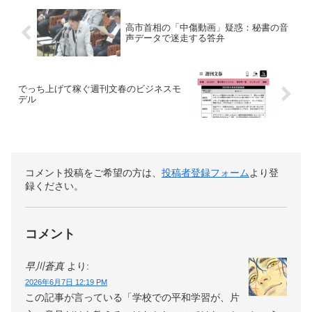
高市首相の「中傷動画」疑惑：秘書の音
声データで迷走する答弁
でっち上げて稼ぐ週刊文春のビジネスモ
デル
コメント投稿をご希望の方は、
投稿者登録フォーム
より登
録ください。
コメント
早川蒼真
より:
2026年6月7日 12:19 PM
この記事が言っている「学校での平和学習が、片