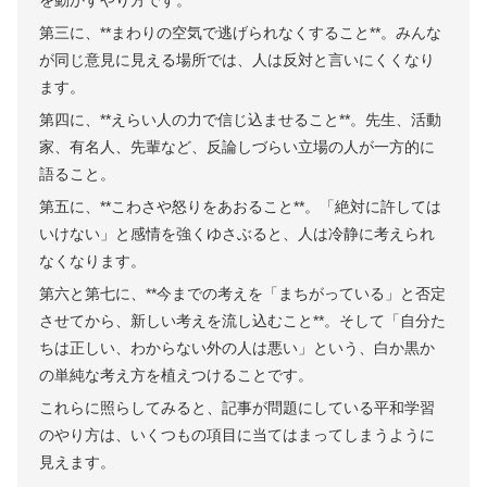
第三に、**まわりの空気で逃げられなくすること**。みんな
が同じ意見に見える場所では、人は反対と言いにくくなり
ます。
第四に、**えらい人の力で信じ込ませること**。先生、活動
家、有名人、先輩など、反論しづらい立場の人が一方的に
語ること。
第五に、**こわさや怒りをあおること**。「絶対に許しては
いけない」と感情を強くゆさぶると、人は冷静に考えられ
なくなります。
第六と第七に、**今までの考えを「まちがっている」と否定
させてから、新しい考えを流し込むこと**。そして「自分た
ちは正しい、わからない外の人は悪い」という、白か黒か
の単純な考え方を植えつけることです。
これらに照らしてみると、記事が問題にしている平和学習
のやり方は、いくつもの項目に当てはまってしまうように
見えます。