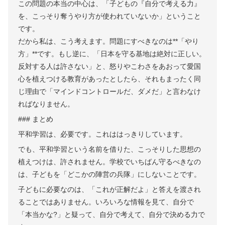
この問題の本当の中心は、「子どもの『自分で考える力』
を、こっそり奪うやり方が使われていないか」ということ
です。
だから私は、こう考えます。問題にすべきなのは**「やり
方」**です。もし逆に、「日本を守る基地は絶対に正しい。
反対する人は許さない」と、怒りやこわさをあおって愛国
心を植えつける教育があったとしたら、それもまったく同
じ理由で「マインドコントロールだ、ダメだ」と言わなけ
ればなりません。
### まとめ
平和学習は、必要です。これははっきりしています。
でも、平和学習という名前を借りた、こっそりした思想の
植えつけは、許されません。学校でいちばん守るべきなの
は、子どもを「どこかの陣営の兵隊」にしないことです。
子どもに必要なのは、「これが正解だよ」と答えを渡され
ることではありません。いろいろな情報を見て、自分で
「本当かな?」と疑って、自分で考えて、自分で決める力で