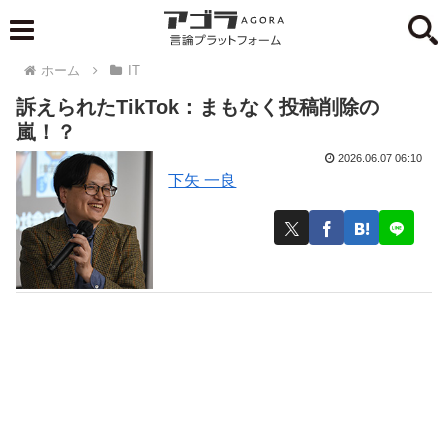
ホーム
IT
訴えられたTikTok：まもなく投稿削除の
嵐！？
2026.06.07 06:10
下矢 一良