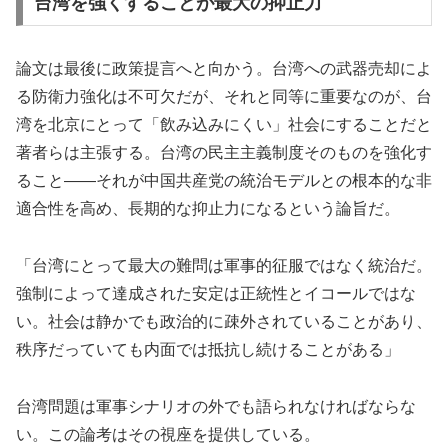
台湾を強くすることが最大の抑止力
論文は最後に政策提言へと向かう。台湾への武器売却によ
る防衛力強化は不可欠だが、それと同等に重要なのが、台
湾を北京にとって「飲み込みにくい」社会にすることだと
著者らは主張する。台湾の民主主義制度そのものを強化す
ること——それが中国共産党の統治モデルとの根本的な非
適合性を高め、長期的な抑止力になるという論旨だ。
「台湾にとって最大の難問は軍事的征服ではなく統治だ。
強制によって達成された安定は正統性とイコールではな
い。社会は静かでも政治的に疎外されていることがあり、
秩序だっていても内面では抵抗し続けることがある」
台湾問題は軍事シナリオの外でも語られなければならな
い。この論考はその視座を提供している。