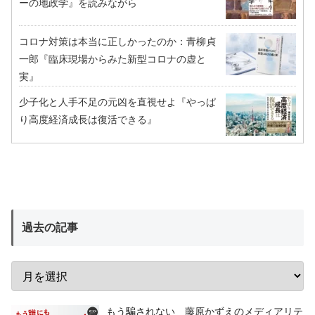
ーの地政学』を読みながら
コロナ対策は本当に正しかったのか：青柳貞
一郎『臨床現場からみた新型コロナの虚と
実』
少子化と人手不足の元凶を直視せよ『やっぱ
り高度経済成長は復活できる』
過去の記事
もう騙されない 藤原かずえのメディアリテ