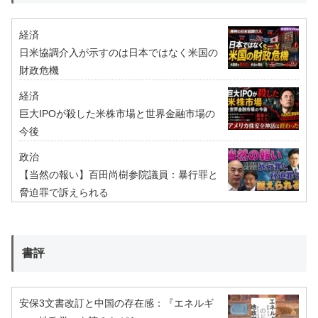
経済
日米協調介入が示すのは日本ではなく米国の
財政危機
経済
巨大IPOが殺した米株市場と世界金融市場の
今後
政治
【当然の報い】百田尚樹参院議員：暴行罪と
脅迫罪で訴えられる
書評
安保3文書改訂と中国の存在感：『エネルギ