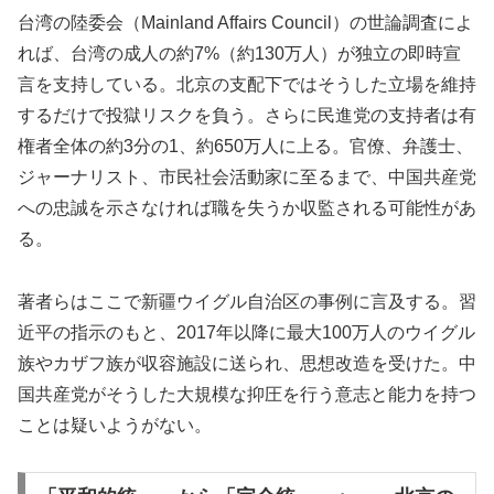
台湾の陸委会（Mainland Affairs Council）の世論調査によ
れば、台湾の成人の約7%（約130万人）が独立の即時宣
言を支持している。北京の支配下ではそうした立場を維持
するだけで投獄リスクを負う。さらに民進党の支持者は有
権者全体の約3分の1、約650万人に上る。官僚、弁護士、
ジャーナリスト、市民社会活動家に至るまで、中国共産党
への忠誠を示さなければ職を失うか収監される可能性があ
る。
著者らはここで新疆ウイグル自治区の事例に言及する。習
近平の指示のもと、2017年以降に最大100万人のウイグル
族やカザフ族が収容施設に送られ、思想改造を受けた。中
国共産党がそうした大規模な抑圧を行う意志と能力を持つ
ことは疑いようがない。