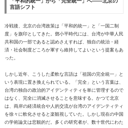
「平和的統一」から「完全統一」へ――北京の
言語シフト
冷戦後、北京の台湾政策は「平和的統一」と「一国二制
度」を旗印としてきた。鄧小平時代には、台湾が中華人民
共和国の一部であると認めさえすれば、独自の統治・経
済・社会制度どころか軍すら維持してよいという提案もあ
った。
しかし近年、こうした柔軟な言語は「祖国の完全統一」と
いう表現に置き換えられている。「完全」という言葉は、
台湾の独自の政治的アイデンティティを単に管理するので
はなく、完全に消滅させることを意味する。かつて北京
は、両岸の経済統合や人的交流が台湾のアイデンティティ
を徐々に軟化させると楽観視していた。しかし現在の中国
の学術論文は悲観的だ。多くの研究者が、数十世代にわた