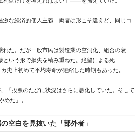
主利益だけを考えればよい」——を据えていた。
過激な経済的個人主義。両者は形こそ違えど、同じコ
乗れた。だが一般市民は製造業の空洞化、組合の衰
壊という形で損失を積み重ねた。絶望による死
加し、アメリカ史上初めて平均寿命が短縮した時期もあった。
が、「投票のたびに状況はさらに悪化していた。そして
をやめた」。
場の空白を見抜いた「部外者」