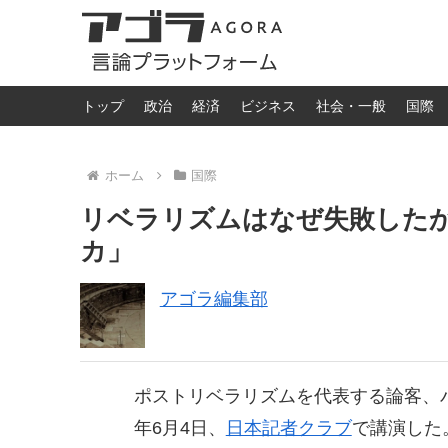
トップ
政治
経済
ビジネス
社会・一般
国際
ホーム
国際
リベラリズムはなぜ失敗した
カ」
アゴラ編集部
ポストリベラリズムを代表する論客、パ
年6月4日、
日本記者クラブ
で講演した