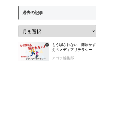
過去の記事
もう騙されない 藤原かず
えのメディアリテラシー
アゴラ編集部