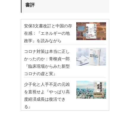
書評
安保3文書改訂と中国の存
在感：『エネルギーの地
政学』を読みながら
コロナ対策は本当に正し
かったのか：青柳貞一郎
『臨床現場からみた新型
コロナの虚と実』
少子化と人手不足の元凶
を直視せよ『やっぱり高
度経済成長は復活でき
る』