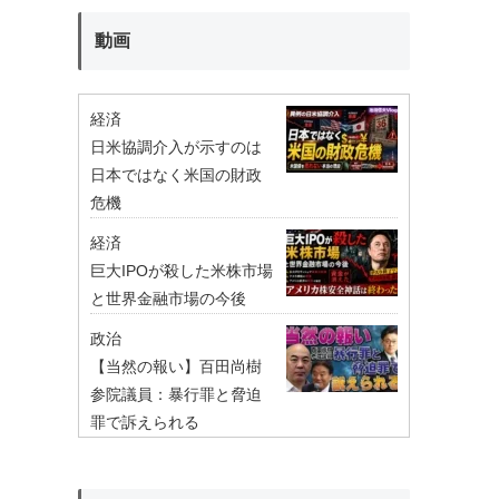
動画
経済
日米協調介入が示すのは
日本ではなく米国の財政
危機
経済
巨大IPOが殺した米株市場
と世界金融市場の今後
政治
【当然の報い】百田尚樹
参院議員：暴行罪と脅迫
罪で訴えられる