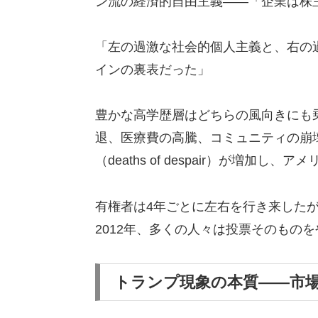
ン流の経済的自由主義——「企業は株
「左の過激な社会的個人主義と、右の
インの裏表だった」
豊かな高学歴層はどちらの風向きにも
退、医療費の高騰、コミュニティの崩
（deaths of despair）が増
有権者は4年ごとに左右を行き来した
2012年、多くの人々は投票そのもの
トランプ現象の本質――市