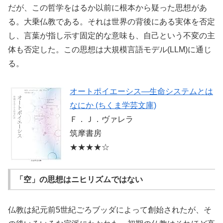
だが、この哲学をはるか以前に根本から疑った思想があ
る。大乗仏教である。それは世界の背後にある実体を否定
し、言葉が指し示す固定的な意味も、自己という不変の主
体も否定した。この思想は大規模言語モデル(LLM)に通じ
る。
オートポイエーシス―生命システムとは
なにか (ちくま学芸文庫)
Ｆ．Ｊ．ヴァレラ
筑摩書房
★★★★☆
「空」の思想はニヒリズムではない
仏教は紀元前5世紀ごろブッダによって創始されたが、そ