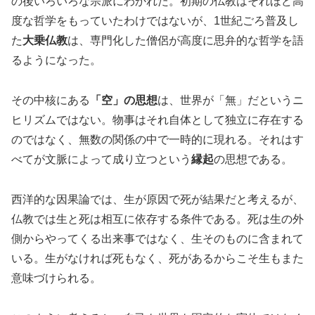
の後いろいろな宗派にわかれた。初期の仏教はそれほど高
度な哲学をもっていたわけではないが、1世紀ごろ普及し
た
大乗仏教
は、専門化した僧侶が高度に思弁的な哲学を語
るようになった。
その中核にある
「空」の思想
は、世界が「無」だというニ
ヒリズムではない。物事はそれ自体として独立に存在する
のではなく、無数の関係の中で一時的に現れる。それはす
べてが文脈によって成り立つという
縁起
の思想である。
西洋的な因果論では、生が原因で死が結果だと考えるが、
仏教では生と死は相互に依存する条件である。死は生の外
側からやってくる出来事ではなく、生そのものに含まれて
いる。生がなければ死もなく、死があるからこそ生もまた
意味づけられる。