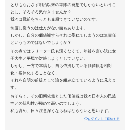
とりもなおさず明治以来の軍隊の発想でしかないというこ
とに、そろそろ気付きませんか？
我々は戦前をちっとも克服できていないのです。
制度に従うのは仕方がない面もあります。
しかし、自分の価値観すらそれに委ねてしまうのは無責任
というものではないでしょうか？
その点ではフリーター氏も潔くなくて、年齢を言い訳に女
子大生と平場で対峙しようとしていない。
しかし、一方で本稿も、自ら依拠している価値観を相対
化・客体化することなく、
それを自明の前提として論を組み立てているように見えま
す。
おそらく、その旧態依然とした価値観は我々日本人の民族
性との親和性が極めて高いのでしょう。
私も含め、日々注意深くならねばならないと思います。
ログインして返信する