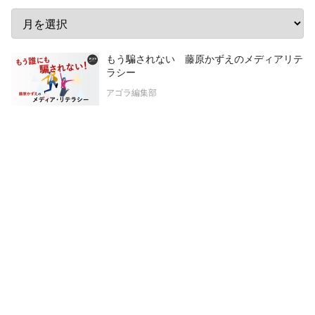
もう騙されない 藤原かずえのメディアリテ
ラシー
アゴラ編集部