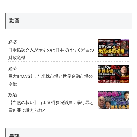
動画
経済
日米協調介入が示すのは日本ではなく米国の
財政危機
経済
巨大IPOが殺した米株市場と世界金融市場の
今後
政治
【当然の報い】百田尚樹参院議員：暴行罪と
脅迫罪で訴えられる
書評