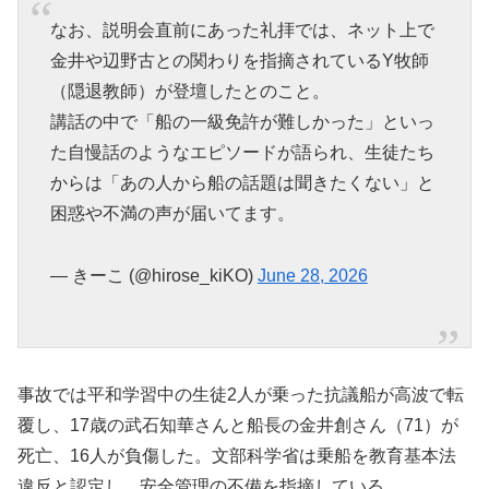
なお、説明会直前にあった礼拝では、ネット上で
金井や辺野古との関わりを指摘されているY牧師
（隠退教師）が登壇したとのこと。
講話の中で「船の一級免許が難しかった」といっ
た自慢話のようなエピソードが語られ、生徒たち
からは「あの人から船の話題は聞きたくない」と
困惑や不満の声が届いてます。
— きーこ (@hirose_kiKO)
June 28, 2026
事故では平和学習中の生徒2人が乗った抗議船が高波で転
覆し、17歳の武石知華さんと船長の金井創さん（71）が
死亡、16人が負傷した。文部科学省は乗船を教育基本法
違反と認定し、安全管理の不備を指摘している。