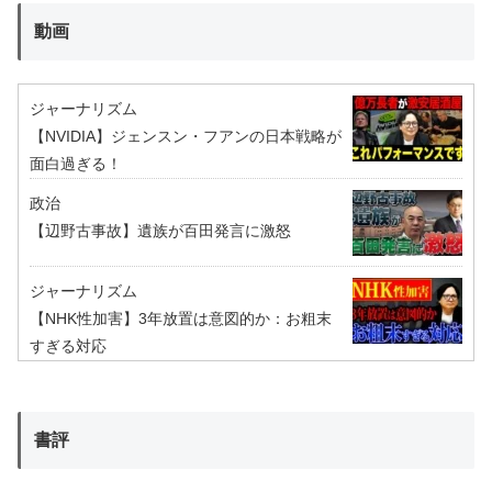
動画
ジャーナリズム
【NVIDIA】ジェンスン・フアンの日本戦略が
面白過ぎる！
政治
【辺野古事故】遺族が百田発言に激怒
ジャーナリズム
【NHK性加害】3年放置は意図的か：お粗末
すぎる対応
書評