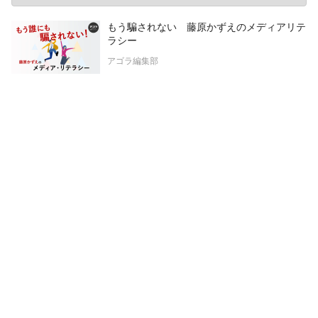
もう騙されない 藤原かずえのメディアリテ
ラシー
アゴラ編集部