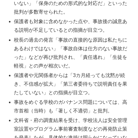
いない」「保身のための形式的な対応だ」といった
批判が多数寄せられた。
保護者も対象に含めなかった点や、事故後の誠意あ
る説明が不足しているとの指摘が目立つ。
校長の過去の発言「事故の直接的な原因は私たちに
あるわけではない」「事故自体は仕方のない事故だ
った」などが再び批判され、「責任逃れ」「生徒を
軽視」との声が相次いだ。
保護者や元関係者からは「3カ月経っても沈黙が続
き、不信感が拡大」「第三者委待ちで説明責任を果
たしていない」との指摘が目立つ。
事故をめぐる学校のガバナンス問題については、高
市首相（当時）も「著しく不適切」と批判。
文科省・府の調査結果を受け、学校法人は安全管理
室設置やプログラム事前審査制度などの再発防止策
を発表したが、具体的な進捗は明らかになっていな