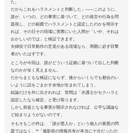
た。
だからこれをハラスメントと判断した」——このように、
誰が、いつの、どの事実に基づいて、どの発言や行為を問
題視し、どの範囲でハラスメントと認定したのかを明示す
れば、その日その現場に実際にいた人間が「いや、それは
おかしいのでは」と検証できます。
夫婦役で日常動作の芝居がある現場なら、周囲に必ず目撃
者がいたはずです。
ところが今回は、誰がどういう証拠に基づいて出した判断
なのかが全く見えません。
だからまともな検証にならず、後からいくらでも都合のい
いように話をごまかす余地が生まれてしまう。
結論だけを外に出されれば、世間は「弁護士がセクハラと
認定したなら確定」と受け取ります。
しかし前提となる事実が開示されなければ、公平な議論な
ど始まりようがないのです。
そもそもこの件は、「誰が悪人か」という個人の善悪の問
題ではなく、**「撮影前の情報共有が本当に十分だったの