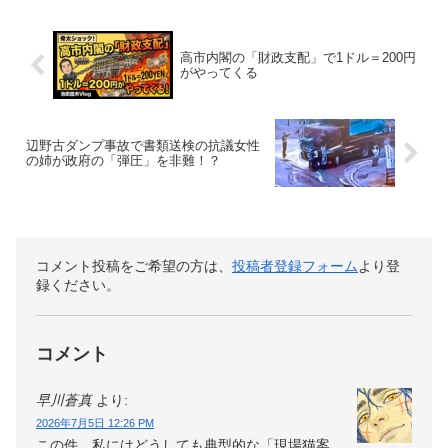
高市内閣の「財政支配」で1ドル＝200円
がやってくる
辺野古ダンプ事故で書類送検の抗議女性
の姉が政府の「弾圧」を非難！？
コメント投稿をご希望の方は、
投稿者登録フォーム
より登
録ください。
コメント
早川蒼真
より:
2026年7月5日 12:26 PM
この件、私にはどうしても典型的な「現場猫案