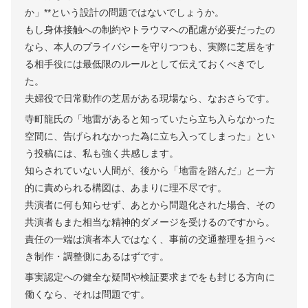
か」**という設計の問題ではないでしょうか。
もし身体接触への制約やトラウマへの配慮が必要だったの
なら、本人のプライバシーを守りつつも、実際に芝居をす
る相手役には最低限のルールとして伝えておくべきでし
た。
夫婦役で日常動作の芝居がある現場なら、なおさらです。
寺町龍氏の「地雷があると知っていたら立ち入らなかった
空間に、告げられなかった為に立ち入ってしまった」とい
う投稿には、私も強く共感します。
知らされていない人間が、後から「地雷を踏んだ」と一方
的に責められる構図は、あまりに理不尽です。
共演者に何も知らせず、あとから問題化された場合、その
共演者もまた相当な精神的ダメージを受けるのですから。
責任の一端は演者本人ではなく、事前の交通整理を担うべ
き制作・調整側にあるはずです。
事実認定への健全な疑問や検証要求までをも封じる方向に
働くなら、それは問題です。