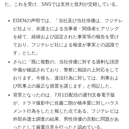
た。これを受け、SNSでは支持と批判が交錯している。
EDENの声明では、「当社及び当社俳優は、フジテレ
ビ社より、弁護士による当事者・関係者ヒアリング
を経て、経緯および認定された事実等の報告を受け
ており、フジテレビ社による報道が事実との認識で
す」とした。
さらに「既に複数の、当社俳優に対する過剰な誹謗
中傷が確認されており、警察に相談の上対応をして
おります。今後も、違法行為に対しては、刑事およ
び民事上の厳正な措置を講じます」と明記した。
背景となったのは、7月1日配信の週刊文春電子版
が、ドラマ撮影中に佐藤二朗が橋本愛に対しハラス
メント行為をしたと報じた点である。フジテレビは
外部弁護士調査の結果、男性俳優の言動に問題があ
ったとして厳重注意を行ったと認めている。