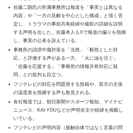
佐藤二朗氏の所属事務所は報道を「事実とは異なる
内容」や「一方の見解を中心とした構成」と強く否
定し、トラウマの事前共有経緯や撮影の詳細を説明
する声明を出した。佐藤本人もXで報道の偏りを指摘
し、事実の公表を訴えている。
事務所の誹謗中傷対策を「当然」「毅然とした対
応」と評価する声がある一方、「火に油を注ぐ」
「佐藤を応援する」「事務所の情報共有対応に疑
問」との批判も目立つ。
フジテレビの対応を問題視する投稿や、双方の主張
の温度差を指摘する声も散見される。
各社報道では、朝日新聞やスポーツ報知、マイナビ
ニュース、KAI-YOUなどが声明全文や経緯を掲載し
いている。
フジテレビの声明内容（接触自体ではなく言葉の問