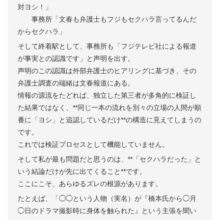
対ヨシ！」
事務所「文春も弁護士もフジもセクハラ言ってるんだ
からセクハラ」
そして終着駅として、事務所も「フジテレビ社による報道
が事実との認識です」と声明を出す。
声明のこの認識は外部弁護士のヒアリングに基づき、その
弁護士調査の端緒は文春報道にある。
情報の源流をたどれば、独立した第三者が多角的に検証し
た結果ではなく、**同じ一本の流れを別々の立場の人間が順
番に「ヨシ」と追認しているだけ**の構造に見えてしまうの
です。
これでは検証プロセスとして機能していません。
そして私が最も問題だと思うのは、**「セクハラだった」と
いう結論だけが先に出てくること**です。
ここにこそ、あらゆるズレの根源があります。
たとえば、「◯◯という人物（実名）が『橋本氏から◯月
◯日のドラマ撮影時に身体を触られた』という主張を聞い