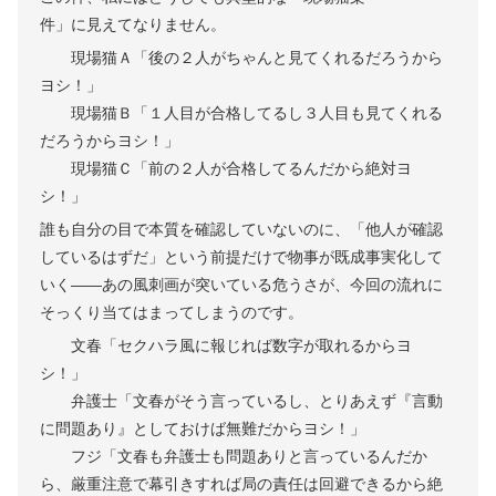
件」に見えてなりません。
現場猫Ａ「後の２人がちゃんと見てくれるだろうから
ヨシ！」
現場猫Ｂ「１人目が合格してるし３人目も見てくれる
だろうからヨシ！」
現場猫Ｃ「前の２人が合格してるんだから絶対ヨ
シ！」
誰も自分の目で本質を確認していないのに、「他人が確認
しているはずだ」という前提だけで物事が既成事実化して
いく——あの風刺画が突いている危うさが、今回の流れに
そっくり当てはまってしまうのです。
文春「セクハラ風に報じれば数字が取れるからヨ
シ！」
弁護士「文春がそう言っているし、とりあえず『言動
に問題あり』としておけば無難だからヨシ！」
フジ「文春も弁護士も問題ありと言っているんだか
ら、厳重注意で幕引きすれば局の責任は回避できるから絶