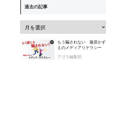
過去の記事
もう騙されない 藤原かず
えのメディアリテラシー
アゴラ編集部