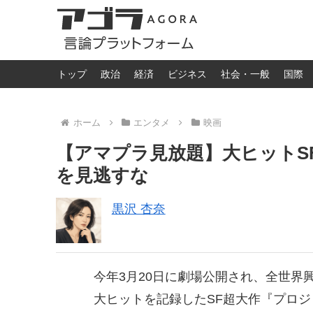
トップ
政治
経済
ビジネス
社会・一般
国際
ホーム
エンタメ
映画
【アマプラ見放題】大ヒットS
を見逃すな
黒沢 杏奈
今年3月20日に劇場公開され、全世界興
大ヒットを記録したSF超大作『プロ