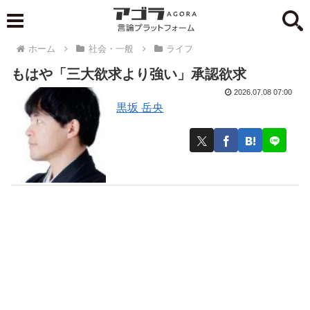
ホーム
社会・一般
ライフ
もはや「三大欲求より強い」承認欲求
2026.07.08 07:00
黒坂 岳央