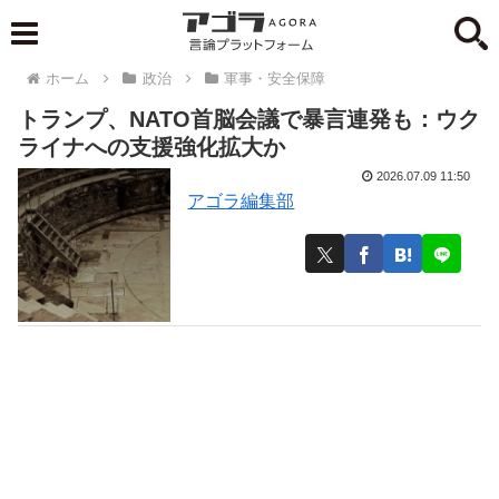
ホーム
政治
軍事・安全保障
トランプ、NATO首脳会議で暴言連発も：ウク
ライナへの支援強化拡大か
2026.07.09 11:50
アゴラ編集部