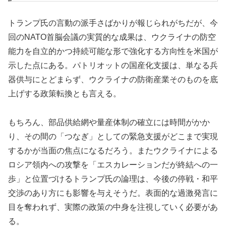
トランプ氏の言動の派手さばかりが報じられがちだが、今
回のNATO首脳会議の実質的な成果は、ウクライナの防空
能力を自立的かつ持続可能な形で強化する方向性を米国が
示した点にある。パトリオットの国産化支援は、単なる兵
器供与にとどまらず、ウクライナの防衛産業そのものを底
上げする政策転換とも言える。
もちろん、部品供給網や量産体制の確立には時間がかか
り、その間の「つなぎ」としての緊急支援がどこまで実現
するかが当面の焦点になるだろう。またウクライナによる
ロシア領内への攻撃を「エスカレーションだが終結への一
歩」と位置づけるトランプ氏の論理は、今後の停戦・和平
交渉のあり方にも影響を与えそうだ。表面的な過激発言に
目を奪われず、実際の政策の中身を注視していく必要があ
る。