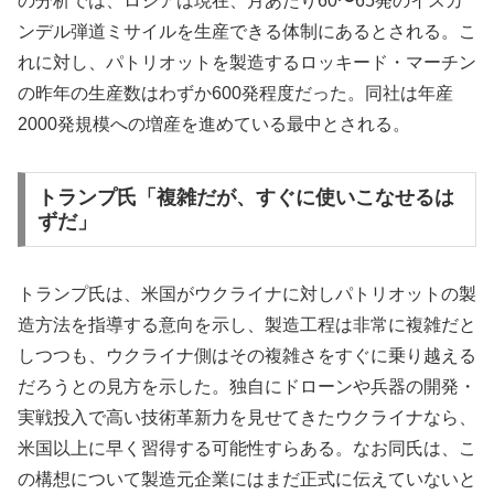
の分析では、ロシアは現在、月あたり60〜65発のイスカ
ンデル弾道ミサイルを生産できる体制にあるとされる。こ
れに対し、パトリオットを製造するロッキード・マーチン
の昨年の生産数はわずか600発程度だった。同社は年産
2000発規模への増産を進めている最中とされる。
トランプ氏「複雑だが、すぐに使いこなせるは
ずだ」
トランプ氏は、米国がウクライナに対しパトリオットの製
造方法を指導する意向を示し、製造工程は非常に複雑だと
しつつも、ウクライナ側はその複雑さをすぐに乗り越える
だろうとの見方を示した。独自にドローンや兵器の開発・
実戦投入で高い技術革新力を見せてきたウクライナなら、
米国以上に早く習得する可能性すらある。なお同氏は、こ
の構想について製造元企業にはまだ正式に伝えていないと