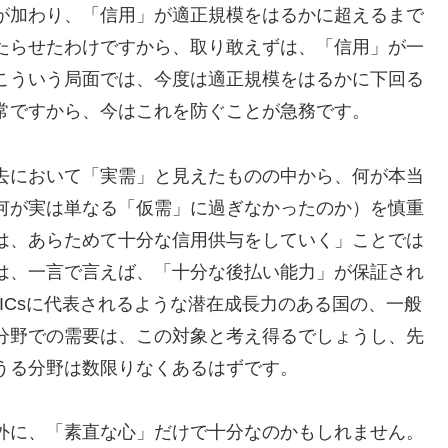
が加わり、「信用」が適正規模をはるかに超えるまで
たらせたわけですから、取り敢えずは、「信用」が一
こういう局面では、今度は適正規模をはるかに下回る
常ですから、今はこれを防ぐことが急務です。
去において「実需」と見えたものの中から、何が本当
何が実は単なる「仮需」に過ぎなかったのか）を慎重
は、あらためて十分な信用供与をしていく」ことでは
は、一言で言えば、「十分な後払い能力」が保証され
ICsに代表されるような潜在成長力のある国の、一般
分野での需要は、この対象と考え得るでしょうし、先
うる分野は数限りなくあるはずです。
外に、「素直な心」だけで十分なのかもしれません。