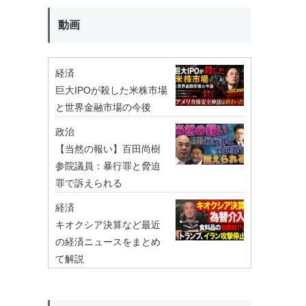
動画
経済
巨大IPOが殺した米株市場
と世界金融市場の今後
政治
【当然の報い】百田尚樹
参院議員：暴行罪と脅迫
罪で訴えられる
経済
キオクシア決算など最近
の経済ニュースをまとめ
て解説