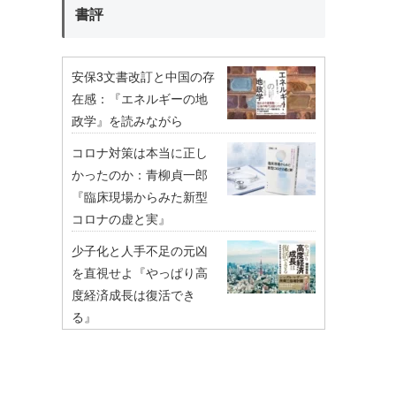
書評
安保3文書改訂と中国の存
在感：『エネルギーの地
政学』を読みながら
コロナ対策は本当に正し
かったのか：青柳貞一郎
『臨床現場からみた新型
コロナの虚と実』
少子化と人手不足の元凶
を直視せよ『やっぱり高
度経済成長は復活でき
る』