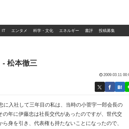
IT
エンタメ
科学・文化
エネルギー
書評
投稿募集
- 松本徹三
2009.03.11 00:
藤忠に入社して三年目の私は、当時の小菅宇一郎会長の
その年に伊藤忠は社長交代があったのですが、世代交
から身を引き、代表権も持たないことになったので、