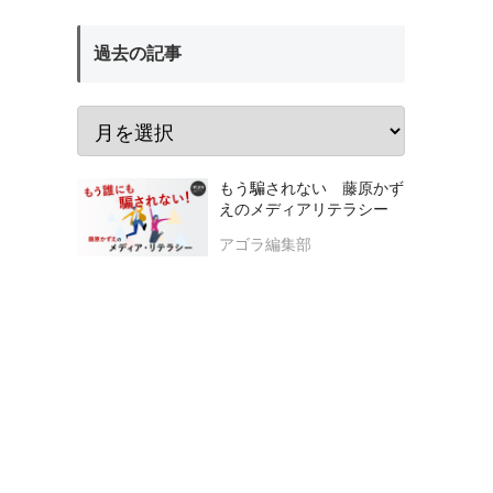
過去の記事
もう騙されない 藤原かず
えのメディアリテラシー
アゴラ編集部