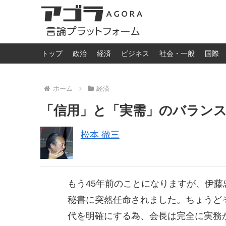
トップ
政治
経済
ビジネス
社会・一般
国際
ホーム
経済
「信用」と「実需」のバランス 
松本 徹三
もう45年前のことになりますが、伊
秘書に突然任命されました。ちょうど
代を明確にする為、会長は完全に実務