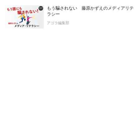
もう騙されない 藤原かずえのメディアリテ
ラシー
アゴラ編集部