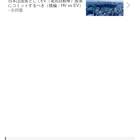
日本は国策としてEV（電気自動車）産業
にコミットするべき（後編：HV vs EV）
- 小川浩