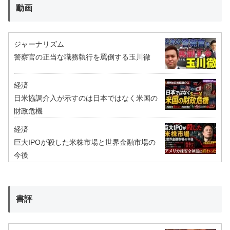
動画
ジャーナリズム
警察官の正当な職務執行を罵倒する玉川徹
経済
日米協調介入が示すのは日本ではなく米国の
財政危機
経済
巨大IPOが殺した米株市場と世界金融市場の
今後
書評