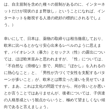
は、自主規制を含めた種々の規制があるのに、インターネ
ットだけが現状のまま野放し」ということになれば、イン
ターネットを敵視する人達の絶好の標的にされるでしょ
う。）
幸いにして、日本は、薬物の取締りは相当徹底しており、
欧米に比べるとかなり安心出来るレベルのように思えま
す。バイオレンス（暴力）とセックス（性）の露出につい
ては、ほぼ欧米並みと思われますが、「性」については、
「不自然な（滑稽な）形で、局部に『ぼかし』を入れるの
に熱心なこと」と、「男性が力づくで女性を支配するパタ
ーンが多いこと」が、欧米とは際立った違いを見せていま
す。まあ、これは文化の問題ですから、何が良いとか悪い
とか言うことではありませんが、後者については、子供達
の人格形成という観点からいうと、極めて望ましくない傾
向であると言えましょう。