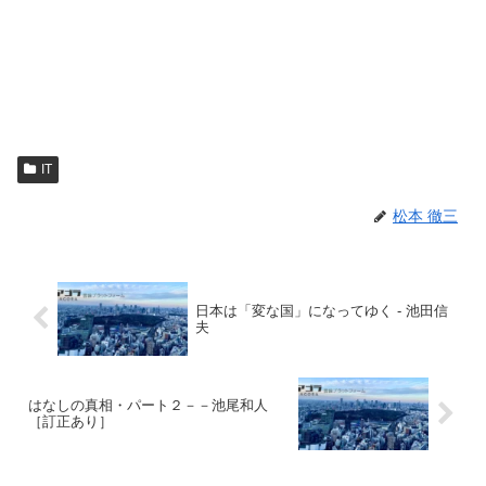
IT
松本 徹三
日本は「変な国」になってゆく - 池田信
夫
はなしの真相・パート２－－池尾和人
［訂正あり］