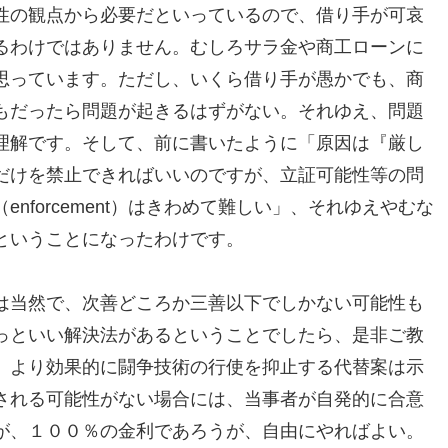
性の観点から必要だといっているので、借り手が可哀
るわけではありません。むしろサラ金や商工ローンに
思っています。ただし、いくら借り手が愚かでも、商
もだったら問題が起きるはずがない。それゆえ、問題
理解です。そして、前に書いたように「原因は『厳し
だけを禁止できればいいのですが、立証可能性等の問
nforcement）はきわめて難しい」、それゆえやむな
ということになったわけです。
は当然で、次善どころか三善以下でしかない可能性も
っといい解決法があるということでしたら、是非ご教
、より効果的に闘争技術の行使を抑止する代替案は示
される可能性がない場合には、当事者が自発的に合意
が、１００％の金利であろうが、自由にやればよい。