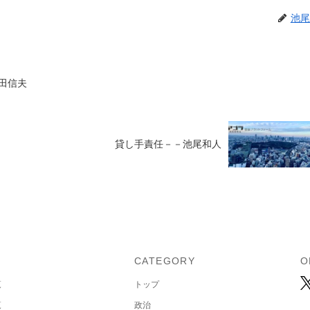
池尾
池田信夫
貸し手責任－－池尾和人
U
CATEGORY
O
覧
トップ
覧
政治