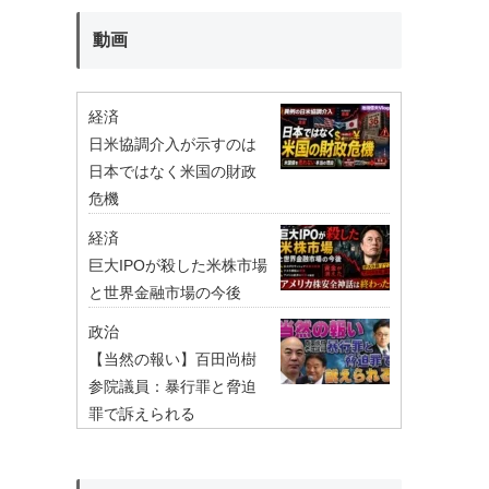
動画
経済
日米協調介入が示すのは
日本ではなく米国の財政
危機
経済
巨大IPOが殺した米株市場
と世界金融市場の今後
政治
【当然の報い】百田尚樹
参院議員：暴行罪と脅迫
罪で訴えられる