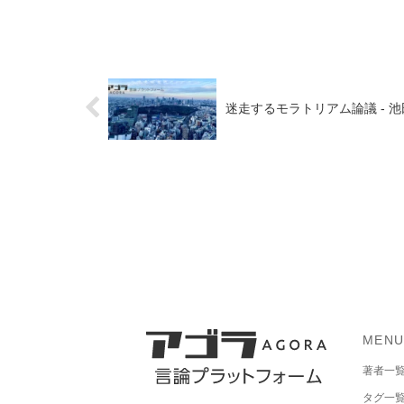
迷走するモラトリアム論議 - 
MEN
著者一
タグ一