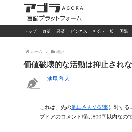
トップ
政治
経済
ビジネス
社会・一般
国際
ホーム
経済
価値破壊的な活動は抑止され
池尾 和人
これは、先の
池田さんの記事
に対する
ブドアのコメント欄は800字以内なの