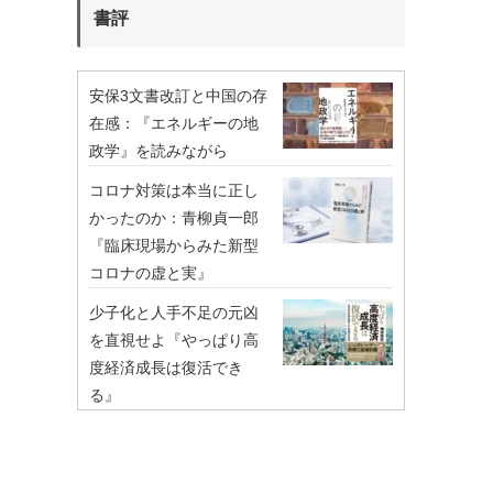
書評
安保3文書改訂と中国の存
在感：『エネルギーの地
政学』を読みながら
コロナ対策は本当に正し
かったのか：青柳貞一郎
『臨床現場からみた新型
コロナの虚と実』
少子化と人手不足の元凶
を直視せよ『やっぱり高
度経済成長は復活でき
る』