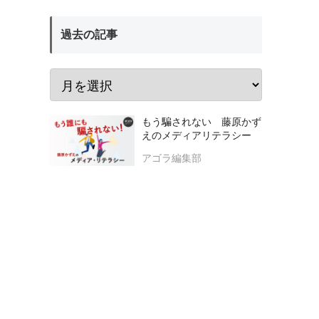
過去の記事
もう騙されない 藤原かず
えのメディアリテラシー
アゴラ編集部