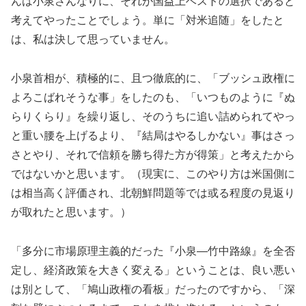
んは小泉さんなりに、それが国益上ベストの選択であると
考えてやったことでしょう。単に「対米追随」をしたと
は、私は決して思っていません。
小泉首相が、積極的に、且つ徹底的に、「ブッシュ政権に
よろこばれそうな事」をしたのも、「いつものように『ぬ
らりくらり』を繰り返し、そのうちに追い詰められてやっ
と重い腰を上げるより、『結局はやるしかない』事はさっ
さとやり、それで信頼を勝ち得た方が得策」と考えたから
ではないかと思います。（現実に、このやり方は米国側に
は相当高く評価され、北朝鮮問題等では或る程度の見返り
が取れたと思います。）
「多分に市場原理主義的だった『小泉―竹中路線』を全否
定し、経済政策を大きく変える」ということは、良い悪い
は別として、「鳩山政権の看板」だったのですから、「深