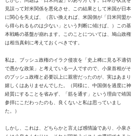
しかし、問題は「日米同盟」のあり方です。日本が状況を
見誤って対米関係を悪化させ、この結果として米国が日本
に関心を失えば、（言い換えれば、米国側が「日米同盟か
ら得られるものは少ない」という判断に傾けば、）この基
本戦略の基盤が崩れます。このことについては、鳩山政権
は相当真剣に考えておくべきです。
私は、ブッシュ政権のイラク侵攻を「史上稀に見る不適切
で愚かな政策」と考えている一人ですので、小泉首相がそ
のブッシュ政権と必要以上に親密だったのが、実はあまり
嬉しくはありませんでした。（同様に、中国側を過度に神
経質にすることを省みず、「筋を通す」という理由で靖国
参拝にこだわったのも、良くないと私は思っていまし
た。）
しかし、これは、どちらかと言えば感情論であり、小泉さ