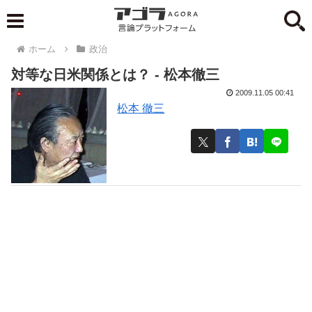
ホーム
政治
対等な日米関係とは？ - 松本徹三
2009.11.05 00:41
松本 徹三