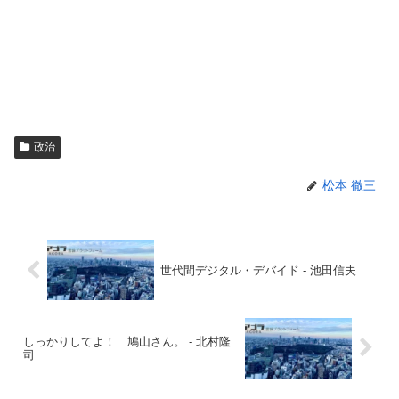
政治
松本 徹三
世代間デジタル・デバイド - 池田信夫
しっかりしてよ！ 鳩山さん。 - 北村隆
司