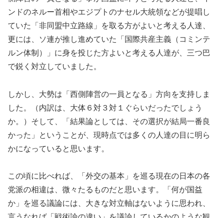
ンドのネルー首相やエジプトのナセル大統領などが提唱し
ていた「非同盟中立路線」を取る方がよいと考える人達、
更には、ソ連が推し進めていた「国際共産主義（コミンテ
ルン体制）」に身を投じた方よいと考える人達が、三つ巴
で鋭く対立していました。
しかし、大勢は「西側陣営の一員となる」方向を支持しま
した。（内訳は、大体６対３対１ぐらいだったでしょう
か。）そして、「結果論としては、その選択が結局一番良
かった」ということが、現時点では多くの人達の目に明ら
かになっていると思います。
この頃に比べれば、「外交の基本」を巡る現在の日本の各
党派の相違は、微々たるものだと思います。「何が国益
か」を巡る議論には、大きな対立軸はないように思われ、
言うなれば「戦術論の違い」を議論しているかのような観