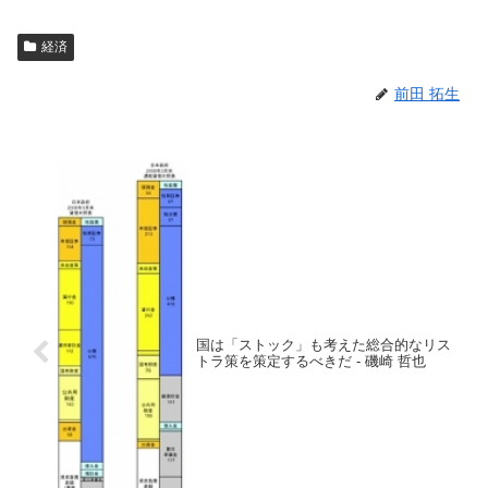
経済
前田 拓生
国は「ストック」も考えた総合的なリス
トラ策を策定するべきだ - 磯崎 哲也