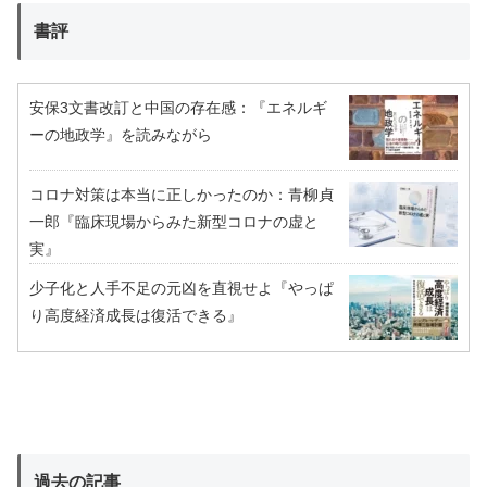
書評
安保3文書改訂と中国の存在感：『エネルギ
ーの地政学』を読みながら
コロナ対策は本当に正しかったのか：青柳貞
一郎『臨床現場からみた新型コロナの虚と
実』
少子化と人手不足の元凶を直視せよ『やっぱ
り高度経済成長は復活できる』
過去の記事