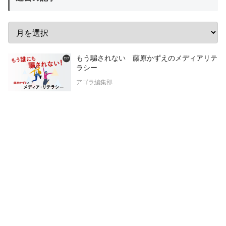
もう騙されない 藤原かずえのメディアリテ
ラシー
アゴラ編集部