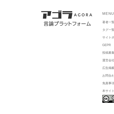
MEN
著者一
タグ一
サイト
GEPR
投稿募
運営会
広告掲
お問合
免責事
本サイ