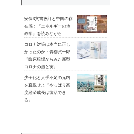
安保3文書改訂と中国の存
在感：『エネルギーの地
政学』を読みながら
コロナ対策は本当に正し
かったのか：青柳貞一郎
『臨床現場からみた新型
コロナの虚と実』
少子化と人手不足の元凶
を直視せよ『やっぱり高
度経済成長は復活でき
る』