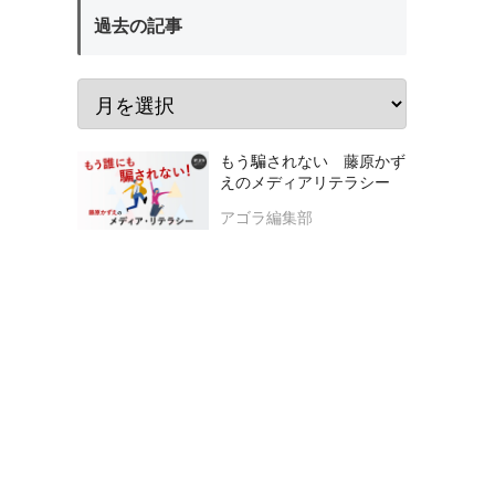
過去の記事
もう騙されない 藤原かず
えのメディアリテラシー
アゴラ編集部