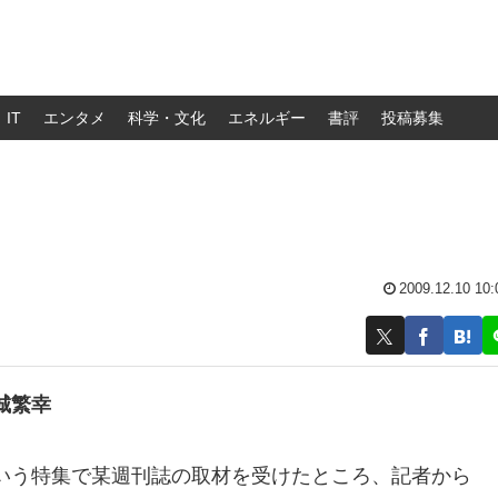
IT
エンタメ
科学・文化
エネルギー
書評
投稿募集
2009.12.10 10:
城繁幸
いう特集で某週刊誌の取材を受けたところ、記者から