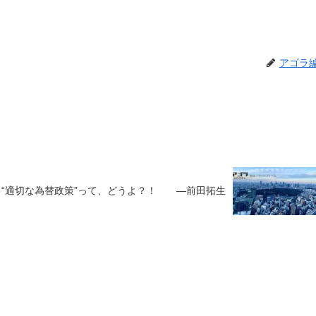
アゴラ
る“適切な為替政策”って、どうよ？！ ―前田拓生