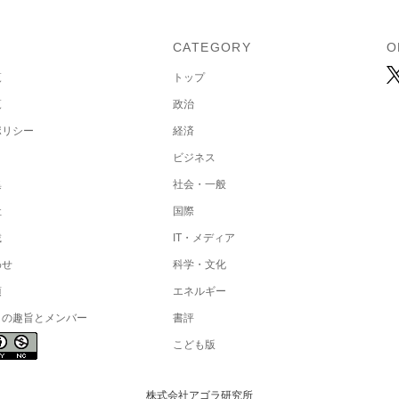
U
CATEGORY
O
覧
トップ
覧
政治
ポリシー
経済
ビジネス
集
社会・一般
社
国際
載
IT・メディア
わせ
科学・文化
項
エネルギー
トの趣旨とメンバー
書評
こども版
株式会社アゴラ研究所