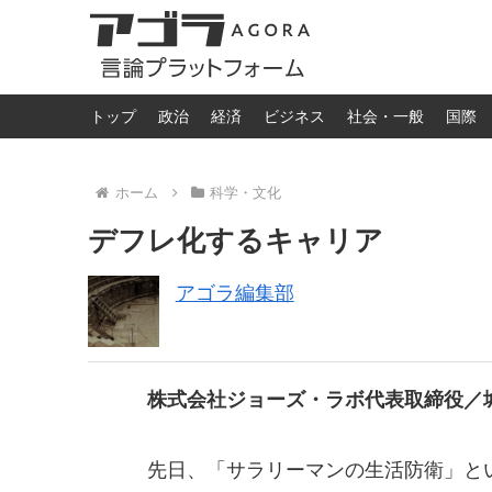
トップ
政治
経済
ビジネス
社会・一般
国際
ホーム
科学・文化
デフレ化するキャリア
アゴラ編集部
株式会社ジョーズ・ラボ代表取締役／
先日、「サラリーマンの生活防衛」と