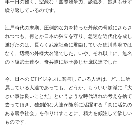
年一日の如く、空疎な「国際競争力」談義を、飽きもせず
繰り返しているのです。
江戸時代の末期、圧倒的な力を持った外敵の脅威にさらさ
れつつも、何とか日本の独立を守り、急速な近代化を成し
遂げたのは、長らく武家社会に君臨していた徳川幕府では
なく、辺境の外様大名達でした。いや、それ以上に、無名
の下級武士達や、奇兵隊に馳せ参じた庶民達でした。
今、日本のICTビジネスに関与している人達は、どこに所
属している人達であっても、どうか、もういい加減に「大
きい事は良いことだ」というような時代遅れの考えを捨て
去って頂き、独創的な人達が随所に活躍する「真に活気の
ある競争社会」を作り出すことに、精力を傾注して欲しい
ものです。